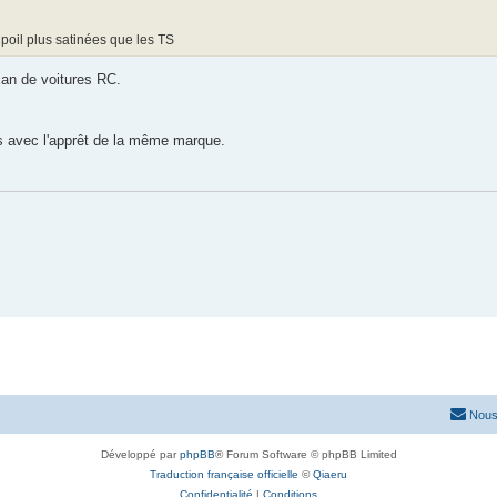
poil plus satinées que les TS
an de voitures RC.
 avec l'apprêt de la même marque.
Nous
Développé par
phpBB
® Forum Software © phpBB Limited
Traduction française officielle
©
Qiaeru
Confidentialité
|
Conditions