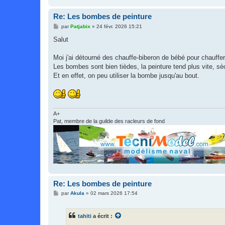
Re: Les bombes de peinture
M
par
Patjabix
»
24 févr. 2026 15:21
e
s
Salut
s
a
g
Moi j'ai détourné des chauffe-biberon de bébé pour chauffer
e
Les bombes sont bien tièdes, la peinture tend plus vite, sè
Et en effet, on peu utiliser la bombe jusqu'au bout.
A+
Pat, membre de la guilde des racleurs de fond
Re: Les bombes de peinture
M
par
Akula
»
02 mars 2026 17:54
e
s
s
tahiti
a écrit :
a
g