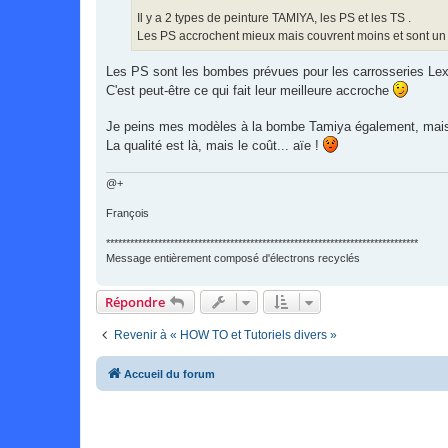
e
Il y a 2 types de peinture TAMIYA, les PS et les TS .
Les PS accrochent mieux mais couvrent moins et sont un 
Les PS sont les bombes prévues pour les carrosseries Lex
C'est peut-être ce qui fait leur meilleure accroche
Je peins mes modèles à la bombe Tamiya également, mais
La qualité est là, mais le coût... aïe !
@+
François
******************************************************************************
Message entièrement composé d'électrons recyclés
Répondre
Revenir à « HOW TO et Tutoriels divers »
Accueil du forum