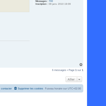
Messages :
700
Inscription :
08 janv. 2010 19:09
H
a
6 messages • Page
1
sur
1
u
t
Aller
 contacter
Supprimer les cookies
Fuseau horaire sur
UTC+02:00