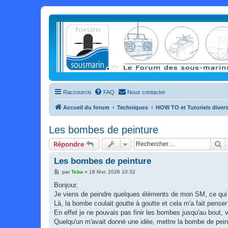
Raccourcis
FAQ
Nous contacter
Accueil du forum
Techniques
HOW TO et Tutoriels diver
Les bombes de peinture
R
Répondre
Les bombes de peinture
M
par
Teba
»
18 févr. 2026 10:32
e
s
Bonjour,
s
Je viens de peindre quelques éléments de mon SM, ce qui 
a
g
Là, la bombe coulait goutte à goutte et cela m'a fait penser 
e
En effet je ne pouvais pas finir les bombes jusqu'au bout, ve
Quelqu'un m'avait donné une idée, mettre la bombe de peintu