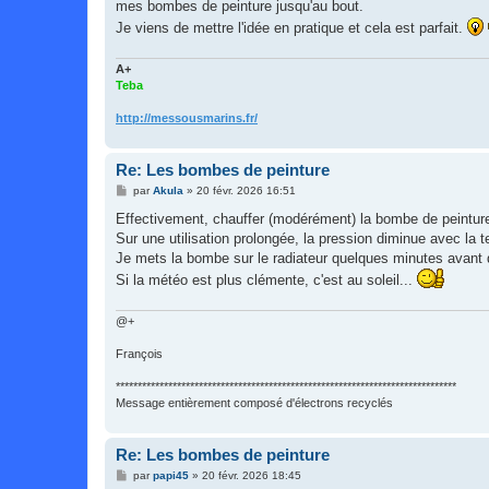
mes bombes de peinture jusqu'au bout.
Je viens de mettre l'idée en pratique et cela est parfait.
A+
Teba
http://messousmarins.fr/
Re: Les bombes de peinture
M
par
Akula
»
20 févr. 2026 16:51
e
s
Effectivement, chauffer (modérément) la bombe de peinture
s
Sur une utilisation prolongée, la pression diminue avec la 
a
g
Je mets la bombe sur le radiateur quelques minutes avant 
e
Si la météo est plus clémente, c'est au soleil...
@+
François
******************************************************************************
Message entièrement composé d'électrons recyclés
Re: Les bombes de peinture
M
par
papi45
»
20 févr. 2026 18:45
e