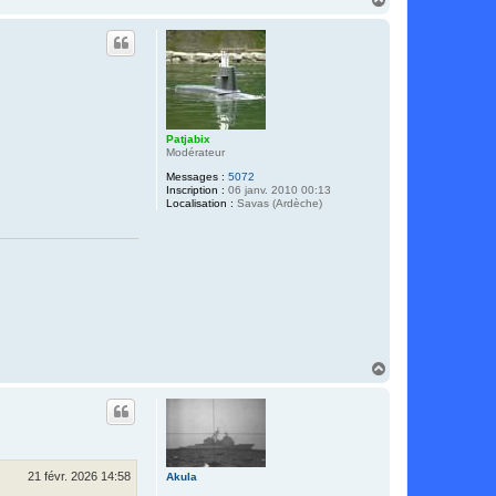
a
u
t
Patjabix
Modérateur
Messages :
5072
Inscription :
06 janv. 2010 00:13
Localisation :
Savas (Ardèche)
H
a
u
t
21 févr. 2026 14:58
Akula