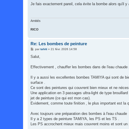
s
Je fais exactement pareil, cela évite la bombe alors qu'il y
s
a
g
e
Amitiés
RICO
Re: Les bombes de peinture
M
par
tahiti
»
21 févr. 2026 14:58
e
s
Salut,
s
a
g
Effectivement , chauffer les bombes dans de l'eau chaude 
e
Il y a aussi les excellentes bombes TAMIYA qui sont de bien
surface .
Ce sont des peintures qui couvrent bien mieux et ne nécess
Une application en 3 passages ultra-light de type brouillar
jet de peinture (ce qui est mon cas).
Evidement, comme toute finition , le plus important est la q
Avec toujours une préparation des bombes à l'eau chaude
Il y a 2 types de peinture TAMIYA, les PS et les TS .
Les PS accrochent mieux mais couvrent moins et sont un p