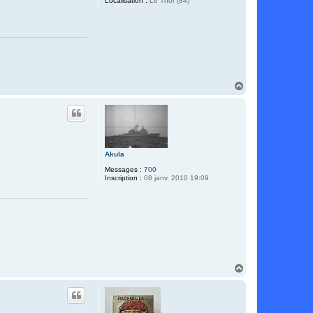
Localisation :
Le Thor (84)
H
a
u
t
Akula
Messages :
700
Inscription :
08 janv. 2010 19:09
H
a
u
t