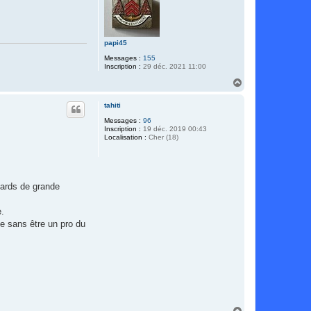
papi45
Messages :
155
Inscription :
29 déc. 2021 11:00
H
a
u
tahiti
t
Messages :
96
Inscription :
19 déc. 2019 00:43
Localisation :
Cher (18)
dards de grande
e.
me sans être un pro du
H