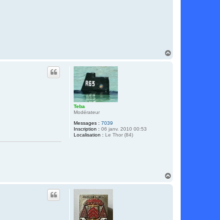
H
a
u
t
Teba
Modérateur
Messages :
7039
Inscription :
06 janv. 2010 00:53
Localisation :
Le Thor (84)
H
a
u
t