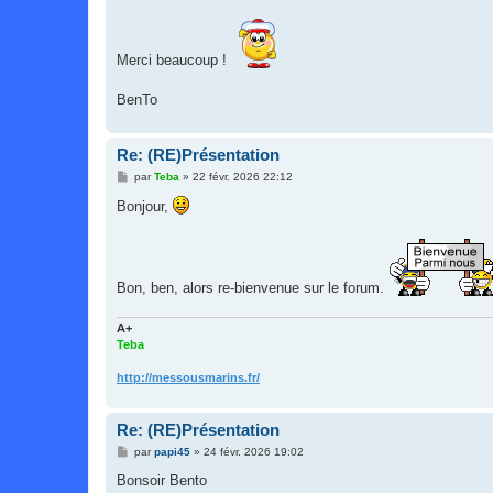
Merci beaucoup !
BenTo
Re: (RE)Présentation
M
par
Teba
»
22 févr. 2026 22:12
e
s
Bonjour,
s
a
g
e
Bon, ben, alors re-bienvenue sur le forum.
A+
Teba
http://messousmarins.fr/
Re: (RE)Présentation
M
par
papi45
»
24 févr. 2026 19:02
e
s
Bonsoir Bento
s