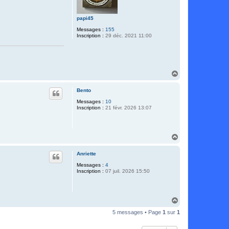
papi45
Messages :
155
Inscription :
29 déc. 2021 11:00
H
a
u
Bento
t
Messages :
10
Inscription :
21 févr. 2026 13:07
H
a
u
Anriette
t
Messages :
4
Inscription :
07 juil. 2026 15:50
H
a
5 messages • Page
1
sur
1
u
t