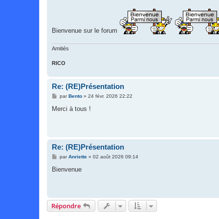
a
g
e
Bienvenue sur le forum
Amitiés
RICO
Re: (RE)Présentation
M
par
Bento
»
24 févr. 2026 22:22
e
s
Merci à tous !
s
a
g
e
Re: (RE)Présentation
M
par
Anriette
»
02 août 2026 09:14
e
s
Bienvenue
s
a
g
e
Répondre