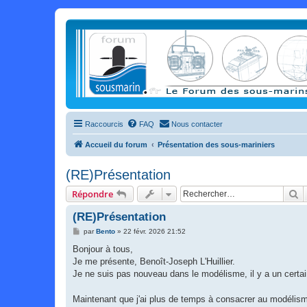
Raccourcis
FAQ
Nous contacter
Accueil du forum
Présentation des sous-mariniers
(RE)Présentation
R
Répondre
(RE)Présentation
M
par
Bento
»
22 févr. 2026 21:52
e
s
Bonjour à tous,
s
Je me présente, Benoît-Joseph L'Huillier.
a
g
Je ne suis pas nouveau dans le modélisme, il y a un certa
e
Maintenant que j'ai plus de temps à consacrer au modélis