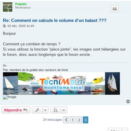
Patjabix
Modérateur
Re: Comment on calcule le volume d'un balast ???
M
02 déc. 2025 11:45
e
s
Bonjour
s
a
g
Comment ça combien de temps ?
e
Si vous utilisez la fonction "pièce jointe", les images sont hébergées sur
le forum, donc aussi longtemps que le forum existe.
A+
Pat, membre de la guilde des racleurs de fond
Répondre
1
2
3
Précédent
24 messages