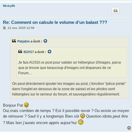
Micky86
Re: Comment on calcule le volume d'un balast ???
M
12 nov. 2025 12:56
e
s
s
Patjabix
a écrit :
a
g
e
BZH17
a écrit :
Je fais AUSSI ce post pour valider un hébergeur d'images, parce
que je trouve que beaucoup d'images ont disparues de ce
Forum....
On peut directement ajouter les images au post, ( fonction "pièce jointe"
dans l'onglet en dessous de la zone de saisie) et les photos sont
hébergées sur le serveur du forum, et sauvegardées régulièrement.
Bonjour Pat
Oui,mais combien de temps ? Est il possible revoir ? Ou existe un moyen
de retrouver ? Sauf il y a longtemps Bien sûr
Question idiote,peut être
? Mais bon j’aurais encore appris aujour’hui