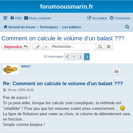
forumsousmarin.fr
FAQ
Nous contacter
Inscription
Connexion
R
Accueil du forum
Techniques
Les ballasts
e
Comment on calcule le volume d'un balast ???
c
Rechercher
Recherche 
Répondre
h
e
1
2
3
Précédent
24 messages
r
BZH17
c
h
Re: Comment on calcule le volume d'un balast ???
e
M
29 oct. 2025 18:32
r
e
s
Pas de soucis !
s
Si ça peut aider, lorsque les calculs sont compliqués, la méthode est
a
g
"infaillible" ! Pour peu que les mesures soient prise correctement....
e
La ligne de flottaison peut varier au choix, le volume de débordement sera
en fonction...
Simple comme bonjour !