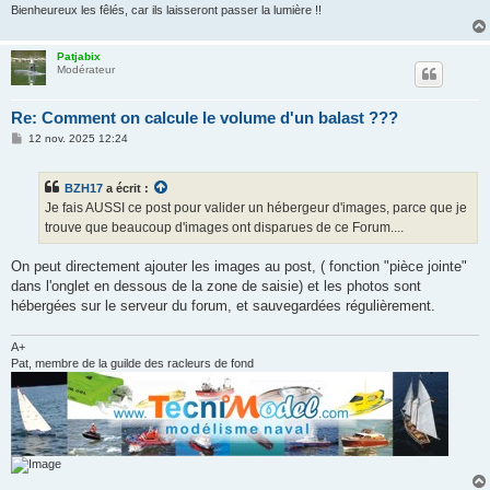
Bienheureux les fêlés, car ils laisseront passer la lumière !!
Patjabix
Modérateur
Re: Comment on calcule le volume d'un balast ???
M
12 nov. 2025 12:24
e
s
s
BZH17
a écrit :
a
g
Je fais AUSSI ce post pour valider un hébergeur d'images, parce que je
e
trouve que beaucoup d'images ont disparues de ce Forum....
On peut directement ajouter les images au post, ( fonction "pièce jointe"
dans l'onglet en dessous de la zone de saisie) et les photos sont
hébergées sur le serveur du forum, et sauvegardées régulièrement.
A+
Pat, membre de la guilde des racleurs de fond