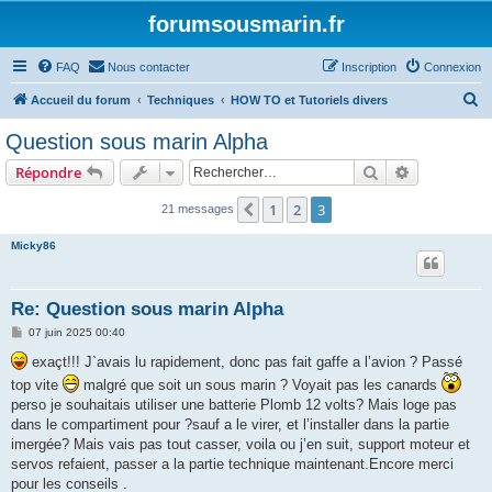
forumsousmarin.fr
FAQ
Nous contacter
Inscription
Connexion
R
Accueil du forum
Techniques
HOW TO et Tutoriels divers
e
Question sous marin Alpha
c
Rechercher
Recherche 
Répondre
h
e
1
2
3
Précédent
21 messages
r
Micky86
c
h
Re: Question sous marin Alpha
e
M
07 juin 2025 00:40
r
e
s
exaçt!!! J`avais lu rapidement, donc pas fait gaffe a l’avion ? Passé
s
top vite
malgré que soit un sous marin ? Voyait pas les canards
a
g
perso je souhaitais utiliser une batterie Plomb 12 volts? Mais loge pas
e
dans le compartiment pour ?sauf a le virer, et l’installer dans la partie
imergée? Mais vais pas tout casser, voila ou j’en suit, support moteur et
servos refaient, passer a la partie technique maintenant.Encore merci
pour les conseils .