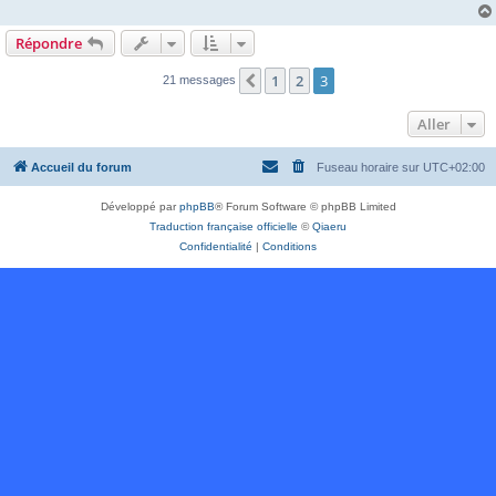
Répondre
1
2
3
Précédent
21 messages
Aller
Accueil du forum
Fuseau horaire sur
UTC+02:00
Développé par
phpBB
® Forum Software © phpBB Limited
Traduction française officielle
©
Qiaeru
Confidentialité
|
Conditions