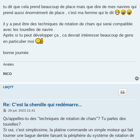
a
g
tu dit que cela prend beaucoup de place mais que dire de mes navires qui
e
prend aussi énormément de place , c'est ma femme qui le dit
il y a peut être des techniques de rotation de chars qui serai compatible
avec les tourelles de navire .
Après si tu peut développer ça , ca devrait intéresser beaucoup de gens
en particulier moi
bonne journée
Amitiés
RICO
LBQTT
Re: C'est la chenille qui redémarre...
M
29 juil. 2023 21:41
e
s
Qu'appelles-tu des "techniques de rotation de chars"? Tu parles des
s
tourelles?
a
g
Si oui, c'est simplissime, la platine commande un simple moteur qui fait
e
tourner une bague dentée faisant la périphérie du système de rotation de