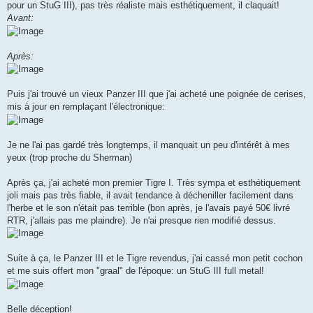
pour un StuG III), pas très réaliste mais esthétiquement, il claquait!
Avant:
Après:
Puis j'ai trouvé un vieux Panzer III que j'ai acheté une poignée de cerises,
mis à jour en remplaçant l'électronique:
Je ne l'ai pas gardé très longtemps, il manquait un peu d'intérêt à mes
yeux (trop proche du Sherman)
Après ça, j'ai acheté mon premier Tigre I. Très sympa et esthétiquement
joli mais pas très fiable, il avait tendance à décheniller facilement dans
l'herbe et le son n'était pas terrible (bon après, je l'avais payé 50€ livré
RTR, j'allais pas me plaindre). Je n'ai presque rien modifié dessus.
Suite à ça, le Panzer III et le Tigre revendus, j'ai cassé mon petit cochon
et me suis offert mon "graal" de l'époque: un StuG III full metal!
Belle déception!