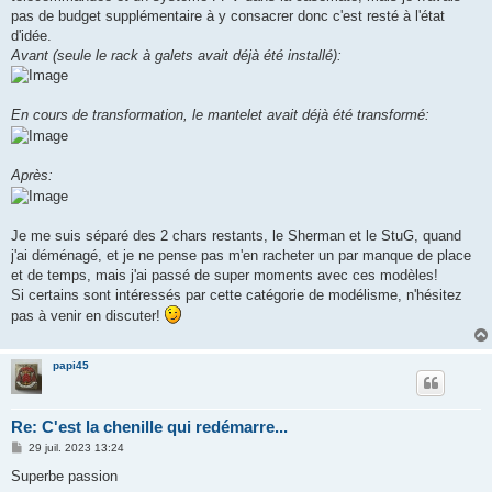
pas de budget supplémentaire à y consacrer donc c'est resté à l'état
d'idée.
Avant (seule le rack à galets avait déjà été installé):
En cours de transformation, le mantelet avait déjà été transformé:
Après:
Je me suis séparé des 2 chars restants, le Sherman et le StuG, quand
j'ai déménagé, et je ne pense pas m'en racheter un par manque de place
et de temps, mais j'ai passé de super moments avec ces modèles!
Si certains sont intéressés par cette catégorie de modélisme, n'hésitez
pas à venir en discuter!
papi45
Re: C'est la chenille qui redémarre...
M
29 juil. 2023 13:24
e
s
Superbe passion
s