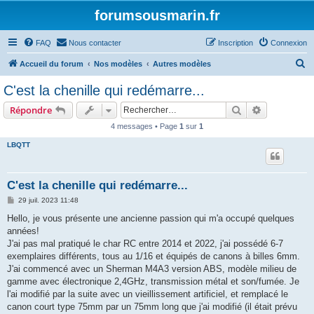
forumsousmarin.fr
FAQ
Nous contacter
Inscription
Connexion
R
Accueil du forum
Nos modèles
Autres modèles
e
C'est la chenille qui redémarre...
c
Rechercher
Recherche 
Répondre
h
4 messages • Page
1
sur
1
e
LBQTT
r
c
h
C'est la chenille qui redémarre...
e
M
29 juil. 2023 11:48
e
r
s
Hello, je vous présente une ancienne passion qui m'a occupé quelques
s
années!
a
g
J'ai pas mal pratiqué le char RC entre 2014 et 2022, j'ai possédé 6-7
e
exemplaires différents, tous au 1/16 et équipés de canons à billes 6mm.
J'ai commencé avec un Sherman M4A3 version ABS, modèle milieu de
gamme avec électronique 2,4GHz, transmission métal et son/fumée. Je
l'ai modifié par la suite avec un vieillissement artificiel, et remplacé le
canon court type 75mm par un 75mm long que j'ai modifié (il était prévu