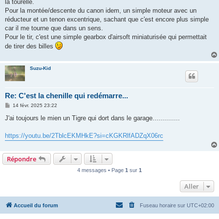
la tourelle.
Pour la montée/descente du canon idem, un simple moteur avec un
réducteur et un tenon excentrique, sachant que c'est encore plus simple
car il me tourne que dans un sens.
Pour le tir, c'est une simple gearbox d'airsoft miniaturisée qui permettait
de tirer des billes
Suzu-Kid
Re: C'est la chenille qui redémarre...
M
14 févr. 2025 23:22
e
s
J'ai toujours le mien un Tigre qui dort dans le garage..............
s
a
g
https://youtu.be/2TblcEKMHkE?si=cKGKRlfADZqX06rc
e
Répondre
4 messages • Page
1
sur
1
Aller
Accueil du forum
Fuseau horaire sur
UTC+02:00