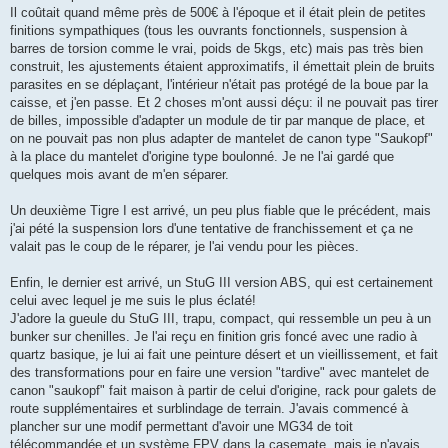
Il coûtait quand même près de 500€ à l'époque et il était plein de petites
finitions sympathiques (tous les ouvrants fonctionnels, suspension à
barres de torsion comme le vrai, poids de 5kgs, etc) mais pas très bien
construit, les ajustements étaient approximatifs, il émettait plein de bruits
parasites en se déplaçant, l'intérieur n'était pas protégé de la boue par la
caisse, et j'en passe. Et 2 choses m'ont aussi déçu: il ne pouvait pas tirer
de billes, impossible d'adapter un module de tir par manque de place, et
on ne pouvait pas non plus adapter de mantelet de canon type "Saukopf"
à la place du mantelet d'origine type boulonné. Je ne l'ai gardé que
quelques mois avant de m'en séparer.
Un deuxième Tigre I est arrivé, un peu plus fiable que le précédent, mais
j'ai pété la suspension lors d'une tentative de franchissement et ça ne
valait pas le coup de le réparer, je l'ai vendu pour les pièces.
Enfin, le dernier est arrivé, un StuG III version ABS, qui est certainement
celui avec lequel je me suis le plus éclaté!
J'adore la gueule du StuG III, trapu, compact, qui ressemble un peu à un
bunker sur chenilles. Je l'ai reçu en finition gris foncé avec une radio à
quartz basique, je lui ai fait une peinture désert et un vieillissement, et fait
des transformations pour en faire une version "tardive" avec mantelet de
canon "saukopf" fait maison à partir de celui d'origine, rack pour galets de
route supplémentaires et surblindage de terrain. J'avais commencé à
plancher sur une modif permettant d'avoir une MG34 de toit
télécommandée et un système FPV dans la casemate, mais je n'avais