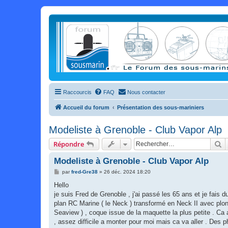
Raccourcis
FAQ
Nous contacter
Accueil du forum
Présentation des sous-mariniers
Modeliste à Grenoble - Club Vapor Alp
R
Répondre
Modeliste à Grenoble - Club Vapor Alp
M
par
fred-Gre38
»
26 déc. 2024 18:20
e
s
Hello
s
je suis Fred de Grenoble , j'ai passé les 65 ans et je fai
a
g
plan RC Marine ( le Neck ) transformé en Neck II avec plong
e
Seaview ) , coque issue de la maquette la plus petite . Ca 
, assez difficile a monter pour moi mais ca va aller . Des p