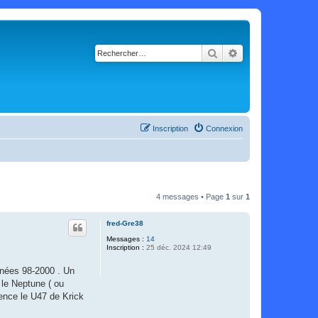
Rechercher
Recherche avancé
Inscription
Connexion
4 messages • Page
1
sur
1
fred-Gre38
Messages :
14
Inscription :
25 déc. 2024 12:49
années 98-2000 . Un
 le Neptune ( ou
mence le U47 de Krick