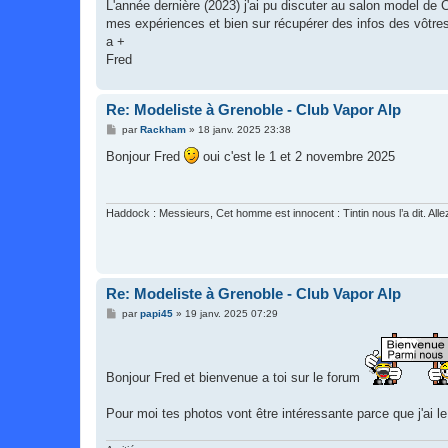
L'année dernière (2023) j'ai pu discuter au salon model de
mes expériences et bien sur récupérer des infos des vôtres 
a +
Fred
Re: Modeliste à Grenoble - Club Vapor Alp
M
par
Rackham
»
18 janv. 2025 23:38
e
s
Bonjour Fred
oui c'est le 1 et 2 novembre 2025
s
a
g
e
Haddock : Messieurs, Cet homme est innocent : Tintin nous l’a dit. All
Re: Modeliste à Grenoble - Club Vapor Alp
M
par
papi45
»
19 janv. 2025 07:29
e
s
s
a
g
Bonjour Fred et bienvenue a toi sur le forum
e
Pour moi tes photos vont être intéressante parce que j'ai l