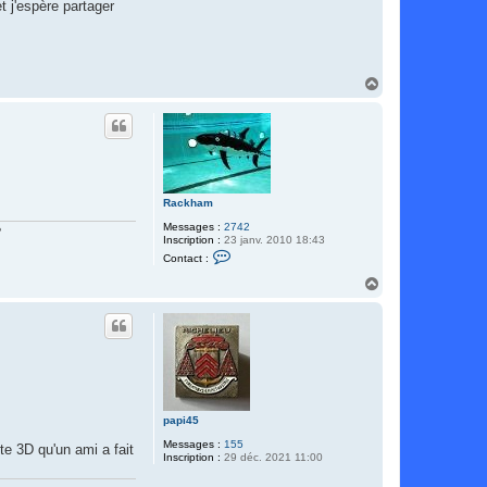
 j'espère partager
H
a
u
t
Rackham
Messages :
2742
?
Inscription :
23 janv. 2010 18:43
C
Contact :
o
n
H
t
a
a
u
c
t
t
e
r
R
a
c
k
papi45
h
a
Messages :
155
te 3D qu'un ami a fait
m
Inscription :
29 déc. 2021 11:00