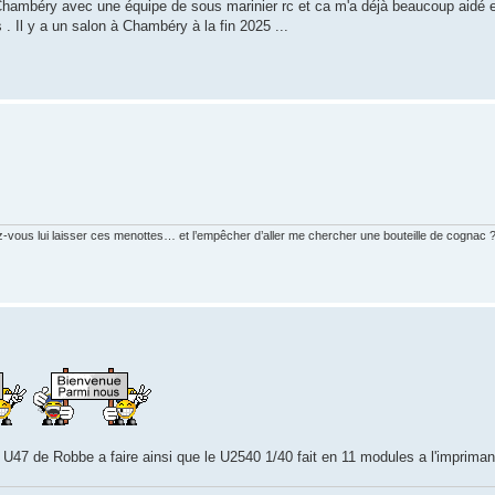
 Chambéry avec une équipe de sous marinier rc et ca m'a déjà beaucoup aidé et
. Il y a un salon à Chambéry à la fin 2025 ...
ez-vous lui laisser ces menottes… et l’empêcher d’aller me chercher une bouteille de cognac 
e U47 de Robbe a faire ainsi que le U2540 1/40 fait en 11 modules a l'impriman