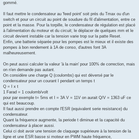
gommé.
Il faut mettre le condensateur au 'feed point' soit prés du Tmax ou d'un
switch et pour un circuit au point de soudure du fil d'alimentation, entre ce
point et la masse. Pour la torpille, le condensateur de régulation est placé
à l'alimentation du moteur et du circuit; le déplacer de quelques mm et le
circuit devient instable car la tension varie trop sur la patte Reset.
Enfin, une batterie séparée pour les pompes est le mieux et il existe des
pompes à bon rendement à 1A de conso, d'autres font 3A
malheureusement.
On peut aussi calculer la valeur 'à la main' pour 100% de correction, mais
on n'en demande pas autant.
On considère une charge Q (coulombs) qui est déversé par le
condensateur pour un courant I pendant un temps t
Q = I x t
1 Farad = 1 coulomb/volt
pour par exemple t= 5ms et I = 3A V = 11V on aurait Q/V = 1363 uF ce
qui est beaucoup.
Il faut aussi prendre en compte l'ESR (equivalent serie resistance) du
condensateur.
Quant la fréquence augmente, la periode t diminue et la capacité du
condensateur à placer aussi.
Celui ci doit avoir une tension de claquage supérieure à la tension de la
ligne et une ESR basse si moteur en PWM haute fréquence,