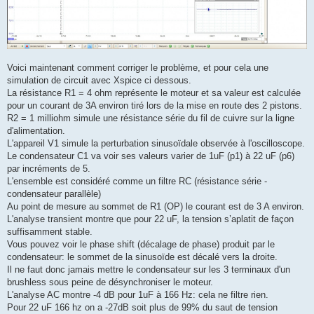
Voici maintenant comment corriger le problème, et pour cela une
simulation de circuit avec Xspice ci dessous.
La résistance R1 = 4 ohm représente le moteur et sa valeur est calculée
pour un courant de 3A environ tiré lors de la mise en route des 2 pistons.
R2 = 1 milliohm simule une résistance série du fil de cuivre sur la ligne
d'alimentation.
L'appareil V1 simule la perturbation sinusoïdale observée à l'oscilloscope.
Le condensateur C1 va voir ses valeurs varier de 1uF (p1) à 22 uF (p6)
par incréments de 5.
L'ensemble est considéré comme un filtre RC (résistance série -
condensateur parallèle)
Au point de mesure au sommet de R1 (OP) le courant est de 3 A environ.
L'analyse transient montre que pour 22 uF, la tension s’aplatit de façon
suffisamment stable.
Vous pouvez voir le phase shift (décalage de phase) produit par le
condensateur: le sommet de la sinusoïde est décalé vers la droite.
Il ne faut donc jamais mettre le condensateur sur les 3 terminaux d'un
brushless sous peine de désynchroniser le moteur.
L'analyse AC montre -4 dB pour 1uF à 166 Hz: cela ne filtre rien.
Pour 22 uF 166 hz on a -27dB soit plus de 99% du saut de tension