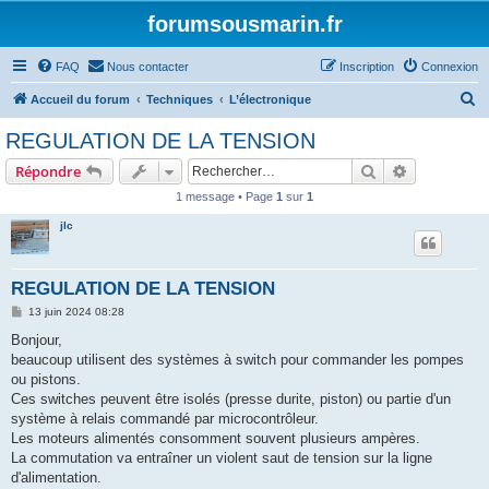
forumsousmarin.fr
FAQ
Nous contacter
Inscription
Connexion
R
Accueil du forum
Techniques
L’électronique
e
REGULATION DE LA TENSION
c
Rechercher
Recherche 
Répondre
h
1 message • Page
1
sur
1
e
jlc
r
c
h
REGULATION DE LA TENSION
e
M
13 juin 2024 08:28
e
r
s
Bonjour,
s
beaucoup utilisent des systèmes à switch pour commander les pompes
a
g
ou pistons.
e
Ces switches peuvent être isolés (presse durite, piston) ou partie d'un
système à relais commandé par microcontrôleur.
Les moteurs alimentés consomment souvent plusieurs ampères.
La commutation va entraîner un violent saut de tension sur la ligne
d'alimentation.