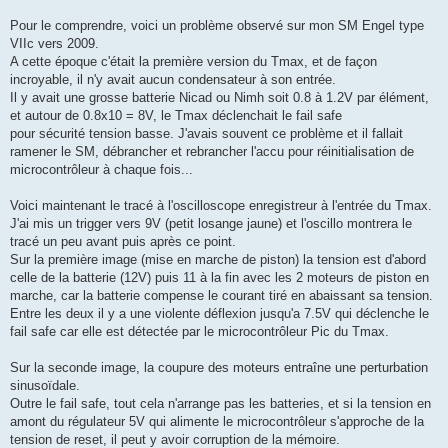
Pour le comprendre, voici un problème observé sur mon SM Engel type
VIIc vers 2009.
A cette époque c'était la première version du Tmax, et de façon
incroyable, il n'y avait aucun condensateur à son entrée.
Il y avait une grosse batterie Nicad ou Nimh soit 0.8 à 1.2V par élément,
et autour de 0.8x10 = 8V, le Tmax déclenchait le fail safe
pour sécurité tension basse. J'avais souvent ce problème et il fallait
ramener le SM, débrancher et rebrancher l'accu pour réinitialisation de
microcontrôleur à chaque fois...
Voici maintenant le tracé à l'oscilloscope enregistreur à l'entrée du Tmax.
J'ai mis un trigger vers 9V (petit losange jaune) et l'oscillo montrera le
tracé un peu avant puis après ce point.
Sur la première image (mise en marche de piston) la tension est d'abord
celle de la batterie (12V) puis 11 à la fin avec les 2 moteurs de piston en
marche, car la batterie compense le courant tiré en abaissant sa tension.
Entre les deux il y a une violente déflexion jusqu'a 7.5V qui déclenche le
fail safe car elle est détectée par le microcontrôleur Pic du Tmax.
Sur la seconde image, la coupure des moteurs entraîne une perturbation
sinusoïdale.
Outre le fail safe, tout cela n'arrange pas les batteries, et si la tension en
amont du régulateur 5V qui alimente le microcontrôleur s'approche de la
tension de reset, il peut y avoir corruption de la mémoire.