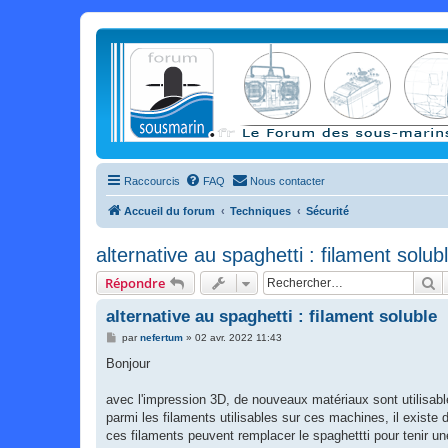
Raccourcis
FAQ
Nous contacter
Accueil du forum
Techniques
Sécurité
alternative au spaghetti : filament solub
R
Répondre
alternative au spaghetti : filament soluble
M
par
nefertum
»
02 avr. 2022 11:43
e
s
Bonjour
s
a
g
avec l'impression 3D, de nouveaux matériaux sont utilisable
e
parmi les filaments utilisables sur ces machines, il existe de
ces filaments peuvent remplacer le spaghettti pour tenir u