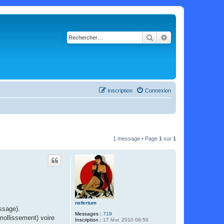
Rechercher
Recherche avancé
Inscription
Connexion
1 message • Page
1
sur
1
nefertum
issage).
Messages :
719
mollissement) voire
Inscription :
17 févr. 2010 09:50