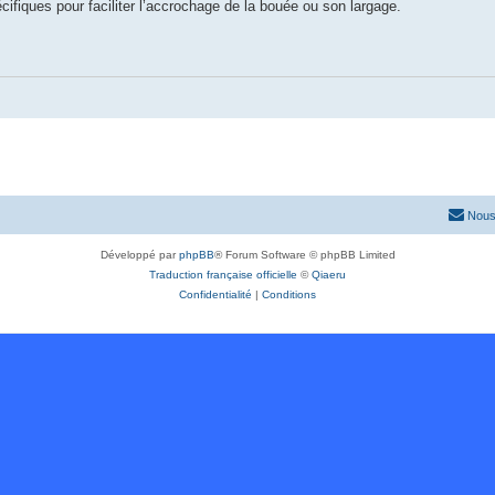
écifiques pour faciliter l’accrochage de la bouée ou son largage.
Nous
Développé par
phpBB
® Forum Software © phpBB Limited
Traduction française officielle
©
Qiaeru
Confidentialité
|
Conditions