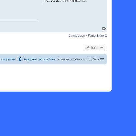
Localisation :
91650 Breuillet
H
a
1 message • Page
1
sur
1
u
t
Aller
 contacter
Supprimer les cookies
Fuseau horaire sur
UTC+02:00