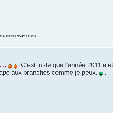
en 680 pliable slowfly + Gopro
...
.
C'est juste que l'année 2011 a é
ttrape aux branches comme je peux.
.