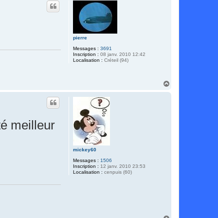
u
t
pierre
Messages :
3691
Inscription :
08 janv. 2010 12:42
Localisation :
Créteil (94)
H
a
u
t
té meilleur
mickey60
Messages :
1506
Inscription :
12 janv. 2010 23:53
Localisation :
cenpuis (60)