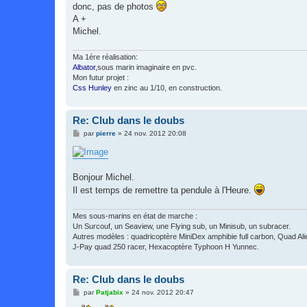
g
donc, pas de photos
e
A +
Michel.
Ma 1ére réalisation:
Albator
,sous marin imaginaire en pvc.
Mon futur projet :
Css Hunley
en zinc au 1/10, en construction.
Re: Club dans le doubs
M
par
pierre
»
24 nov. 2012 20:08
e
s
s
a
g
Bonjour Michel.
e
Il est temps de remettre ta pendule à l'Heure.
Mes sous-marins en état de marche :
Un Surcouf, un Seaview, une Flying sub, un Minisub, un subracer.
Autres modèles : quadricoptère MiniDex amphibie full carbon, Quad Ali
J-Pay quad 250 racer, Hexacoptère Typhoon H Yunnec.
Re: Club dans le doubs
M
par
Patjabix
»
24 nov. 2012 20:47
e