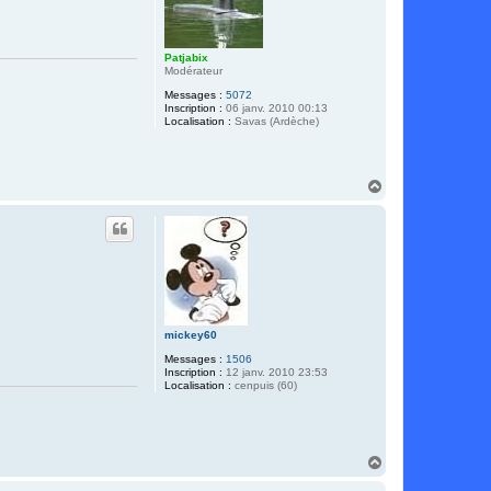
Patjabix
Modérateur
Messages :
5072
Inscription :
06 janv. 2010 00:13
Localisation :
Savas (Ardèche)
H
a
u
t
mickey60
Messages :
1506
Inscription :
12 janv. 2010 23:53
Localisation :
cenpuis (60)
H
a