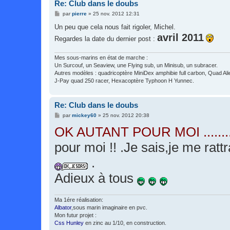
Re: Club dans le doubs
M
par
pierre
»
25 nov. 2012 12:31
e
s
Un peu que cela nous fait rigoler, Michel.
s
avril 2011
Regardes la date du dernier post :
a
g
e
Mes sous-marins en état de marche :
Un Surcouf, un Seaview, une Flying sub, un Minisub, un subracer.
Autres modèles : quadricoptère MiniDex amphibie full carbon, Quad Ali
J-Pay quad 250 racer, Hexacoptère Typhoon H Yunnec.
Re: Club dans le doubs
M
par
mickey60
»
25 nov. 2012 20:38
e
OK AUTANT POUR MOI ........
s
s
a
pour moi !! .Je sais,je me ra
g
e
.
Adieux à tous
Ma 1ére réalisation:
Albator
,sous marin imaginaire en pvc.
Mon futur projet :
Css Hunley
en zinc au 1/10, en construction.