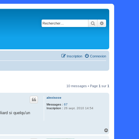
Rechercher
Recherche avancé
Inscription
Connexion
10 messages • Page
1
sur
1
alexiscce
Messages :
67
Inscription :
26 sept. 2010 14:54
liard si quelqu'un
H
a
u