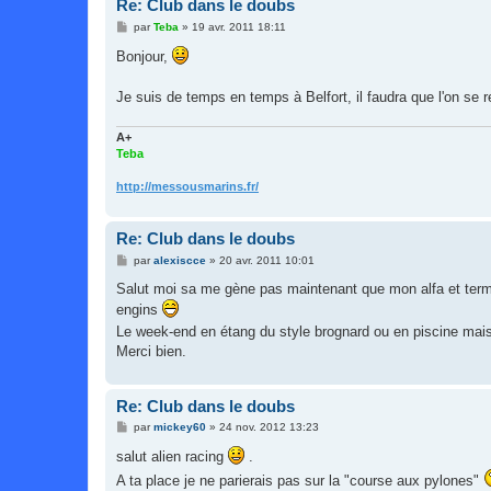
Re: Club dans le doubs
M
par
Teba
»
19 avr. 2011 18:11
e
s
Bonjour,
s
a
g
Je suis de temps en temps à Belfort, il faudra que l'on se 
e
A+
Teba
http://messousmarins.fr/
Re: Club dans le doubs
M
par
alexiscce
»
20 avr. 2011 10:01
e
s
Salut moi sa me gène pas maintenant que mon alfa et termin
s
engins
a
g
Le week-end en étang du style brognard ou en piscine mais
e
Merci bien.
Re: Club dans le doubs
M
par
mickey60
»
24 nov. 2012 13:23
e
s
salut alien racing
.
s
A ta place je ne parierais pas sur la "course aux pylones"
a