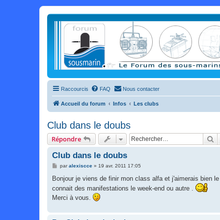
Raccourcis
FAQ
Nous contacter
Accueil du forum
Infos
Les clubs
Club dans le doubs
R
Répondre
Club dans le doubs
M
par
alexiscce
»
19 avr. 2011 17:05
e
s
Bonjour je viens de finir mon class alfa et j'aimerais bien 
s
connait des manifestations le week-end ou autre .
a
g
Merci à vous.
e