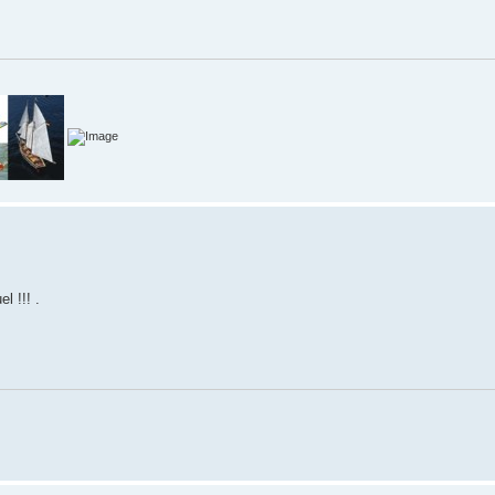
l !!! .