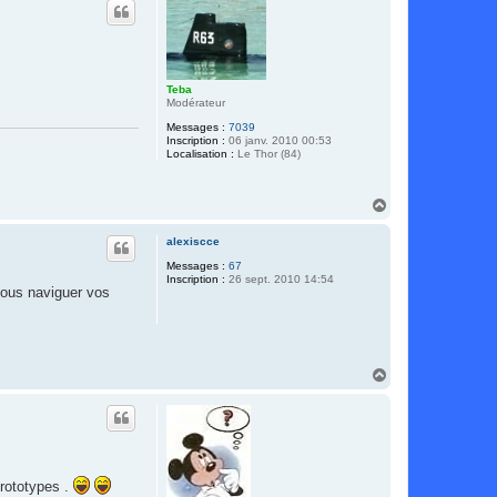
t
Teba
Modérateur
Messages :
7039
Inscription :
06 janv. 2010 00:53
Localisation :
Le Thor (84)
H
a
u
alexiscce
t
Messages :
67
Inscription :
26 sept. 2010 14:54
vous naviguer vos
H
a
u
t
prototypes .