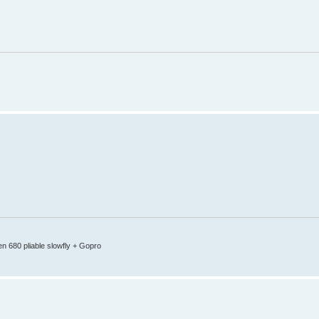
en 680 pliable slowfly + Gopro