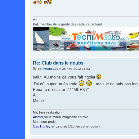
s
s
a
g
e
A+
Pat, membre de la guilde des racleurs de fond
Re: Club dans le doubs
M
par
mickey60
»
25 nov. 2012 11:23
e
s
salut. Au moins ça vous fait rigoler
.
s
J'ai dû louper un épisode
a
, mais je ne sais pas leque
g
Peux-tu m'éclairer ?? "MERKY".
e
A+
Michel.
Ma 1ére réalisation:
Albator
,sous marin imaginaire en pvc.
Mon futur projet :
Css Hunley
en zinc au 1/10, en construction.