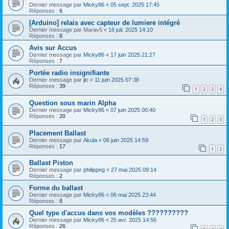
Dernier message par
Micky86
«
05 sept. 2025 17:45
Réponses :
6
[Arduino] relais avec capteur de lumiere intégré
Dernier message par
Marav5
«
16 juil. 2025 14:10
Réponses :
8
Avis sur Accus
Dernier message par
Micky86
«
17 juin 2025 21:27
Réponses :
7
Portée radio insignifiante
Dernier message par
jlc
«
11 juin 2025 07:38
Réponses :
39
1
2
3
4
Question sous marin Alpha
Dernier message par
Micky86
«
07 juin 2025 00:40
Réponses :
20
1
2
3
Placement Ballast
Dernier message par
Akula
«
06 juin 2025 14:59
Réponses :
17
1
2
Ballast Piston
Dernier message par
philippeg
«
27 mai 2025 09:14
Réponses :
2
Forme du ballast
Dernier message par
Micky86
«
06 mai 2025 23:44
Réponses :
8
Quel type d'accus dans vos modèles ??????????
Dernier message par
Micky86
«
25 avr. 2025 14:56
Réponses :
26