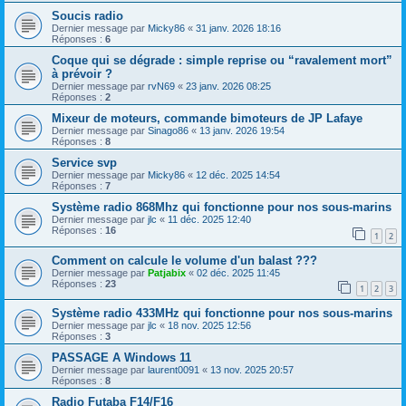
Soucis radio
Dernier message par
Micky86
«
31 janv. 2026 18:16
Réponses :
6
Coque qui se dégrade : simple reprise ou “ravalement mort”
à prévoir ?
Dernier message par
rvN69
«
23 janv. 2026 08:25
Réponses :
2
Mixeur de moteurs, commande bimoteurs de JP Lafaye
Dernier message par
Sinago86
«
13 janv. 2026 19:54
Réponses :
8
Service svp
Dernier message par
Micky86
«
12 déc. 2025 14:54
Réponses :
7
Système radio 868Mhz qui fonctionne pour nos sous-marins
Dernier message par
jlc
«
11 déc. 2025 12:40
Réponses :
16
1
2
Comment on calcule le volume d'un balast ???
Dernier message par
Patjabix
«
02 déc. 2025 11:45
Réponses :
23
1
2
3
Système radio 433MHz qui fonctionne pour nos sous-marins
Dernier message par
jlc
«
18 nov. 2025 12:56
Réponses :
3
PASSAGE A Windows 11
Dernier message par
laurent0091
«
13 nov. 2025 20:57
Réponses :
8
Radio Futaba F14/F16