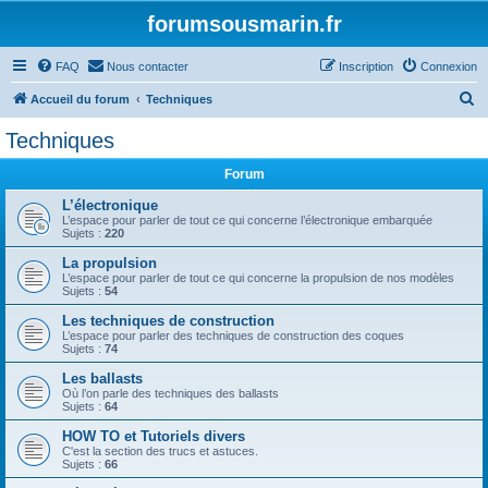
forumsousmarin.fr
FAQ
Nous contacter
Inscription
Connexion
R
Accueil du forum
Techniques
e
Techniques
c
Forum
h
e
L’électronique
L’espace pour parler de tout ce qui concerne l’électronique embarquée
r
Sujets :
220
c
La propulsion
L’espace pour parler de tout ce qui concerne la propulsion de nos modèles
h
Sujets :
54
e
Les techniques de construction
r
L’espace pour parler des techniques de construction des coques
Sujets :
74
Les ballasts
Où l’on parle des techniques des ballasts
Sujets :
64
HOW TO et Tutoriels divers
C'est la section des trucs et astuces.
Sujets :
66