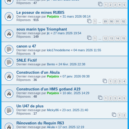
Réponses :
47
1
2
3
4
5
Le poseur de mines RUBIS
Dernier message par
Patjabix
«
31 mars 2026 08:14
Réponses :
915
1
89
90
91
92
…
sous marin type Triomphant
Dernier message par
jlc
«
27 mars 2026 19:54
Réponses :
149
1
12
13
14
15
…
canon u 47
Dernier message par
lolo17modelisme
«
04 mars 2026 11:55
Réponses :
9
SNLE Fictif
Dernier message par
Bento
«
24 févr. 2026 22:38
Construction d'un Akula
Dernier message par
Patjabix
«
07 janv. 2026 09:38
Réponses :
36
1
2
3
4
Construction d'un HMS gotland A19
Dernier message par
Patjabix
«
10 déc. 2025 14:29
Réponses :
48
1
2
3
4
5
Un U47 de plus
Dernier message par
Micky86
«
23 oct. 2025 21:40
Réponses :
17
1
2
Rénovation du Requin R63
Dernier message par
Akula
«
17 oct. 2025 12:19