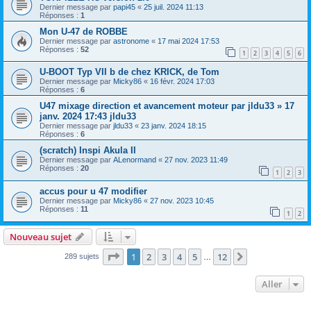
Dernier message par
papi45
«
25 juil. 2024 11:13
Réponses :
1
Mon U-47 de ROBBE
Dernier message par
astronome
«
17 mai 2024 17:53
Réponses :
52
1
2
3
4
5
6
U-BOOT Typ VII b de chez KRICK, de Tom
Dernier message par
Micky86
«
16 févr. 2024 17:03
Réponses :
6
U47 mixage direction et avancement moteur par jldu33 » 17
janv. 2024 17:43 jldu33
Dernier message par
jldu33
«
23 janv. 2024 18:15
Réponses :
6
(scratch) Inspi Akula II
Dernier message par
ALenormand
«
27 nov. 2023 11:49
Réponses :
20
1
2
3
accus pour u 47 modifier
Dernier message par
Micky86
«
27 nov. 2023 10:45
Réponses :
11
1
2
Nouveau sujet
Page
1
sur
12
1
2
3
4
5
12
Suivant
289 sujets
…
Aller