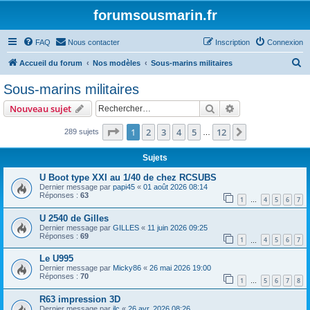
forumsousmarin.fr
FAQ
Nous contacter
Inscription
Connexion
R
Accueil du forum
Nos modèles
Sous-marins militaires
e
Sous-marins militaires
c
Rechercher
Recherche avanc
Nouveau sujet
h
e
Page
1
sur
12
1
2
3
4
5
12
Suivant
289 sujets
…
r
Sujets
c
U Boot type XXI au 1/40 de chez RCSUBS
h
Dernier message par
papi45
«
01 août 2026 08:14
Réponses :
63
e
1
4
5
6
7
…
r
U 2540 de Gilles
Dernier message par
GILLES
«
11 juin 2026 09:25
Réponses :
69
1
4
5
6
7
…
Le U995
Dernier message par
Micky86
«
26 mai 2026 19:00
Réponses :
70
1
5
6
7
8
…
R63 impression 3D
Dernier message par
jlc
«
26 avr. 2026 08:26