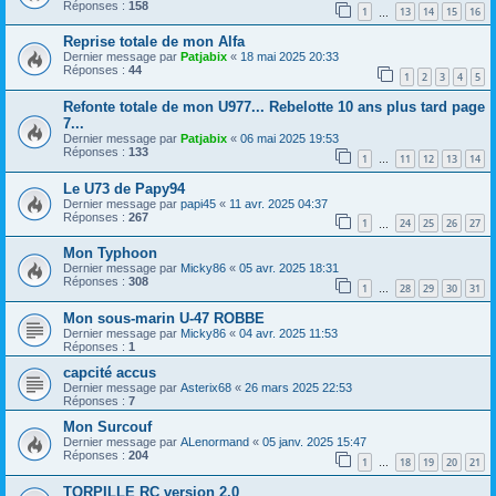
Réponses :
158
1
13
14
15
16
…
Reprise totale de mon Alfa
Dernier message par
Patjabix
«
18 mai 2025 20:33
Réponses :
44
1
2
3
4
5
Refonte totale de mon U977... Rebelotte 10 ans plus tard page
7...
Dernier message par
Patjabix
«
06 mai 2025 19:53
Réponses :
133
1
11
12
13
14
…
Le U73 de Papy94
Dernier message par
papi45
«
11 avr. 2025 04:37
Réponses :
267
1
24
25
26
27
…
Mon Typhoon
Dernier message par
Micky86
«
05 avr. 2025 18:31
Réponses :
308
1
28
29
30
31
…
Mon sous-marin U-47 ROBBE
Dernier message par
Micky86
«
04 avr. 2025 11:53
Réponses :
1
capcité accus
Dernier message par
Asterix68
«
26 mars 2025 22:53
Réponses :
7
Mon Surcouf
Dernier message par
ALenormand
«
05 janv. 2025 15:47
Réponses :
204
1
18
19
20
21
…
TORPILLE RC version 2.0