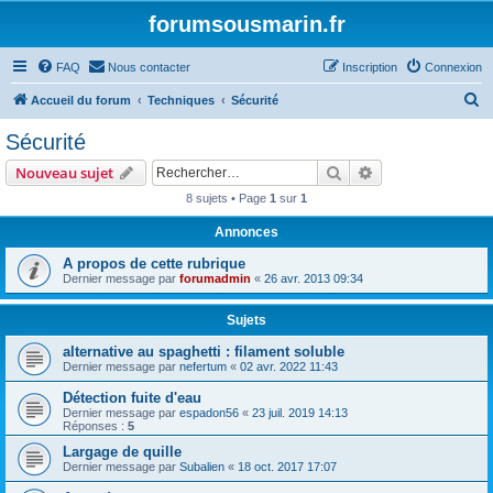
forumsousmarin.fr
FAQ
Nous contacter
Inscription
Connexion
R
Accueil du forum
Techniques
Sécurité
e
Sécurité
c
Rechercher
Recherche avanc
Nouveau sujet
h
8 sujets • Page
1
sur
1
e
Annonces
r
c
A propos de cette rubrique
Dernier message par
forumadmin
«
26 avr. 2013 09:34
h
e
Sujets
r
alternative au spaghetti : filament soluble
Dernier message par
nefertum
«
02 avr. 2022 11:43
Détection fuite d'eau
Dernier message par
espadon56
«
23 juil. 2019 14:13
Réponses :
5
Largage de quille
Dernier message par
Subalien
«
18 oct. 2017 17:07