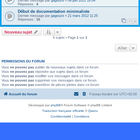
Dernier message par
gagouze
«
08 juin 2012 18:04
Réponses :
4
Début de documentation minimaliste
Dernier message par
gagouze
«
21 mars 2012 11:25
Réponses :
15
1
2
Nouveau sujet
6 sujets • Page
1
sur
1
Aller
PERMISSIONS DU FORUM
Vous
ne pouvez pas
publier de nouveaux sujets dans ce forum
Vous
ne pouvez pas
répondre aux sujets dans ce forum
Vous
ne pouvez pas
modifier vos messages dans ce forum
Vous
ne pouvez pas
supprimer vos messages dans ce forum
Vous
ne pouvez pas
transférer de pièces jointes dans ce forum
Accueil du forum
Fuseau horaire sur
UTC+02:00
Développé par
phpBB
® Forum Software © phpBB Limited
Traduction française officielle
©
Qiaeru
Confidentialité
|
Conditions