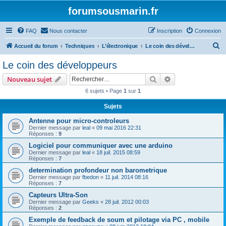
forumsousmarin.fr
FAQ
Nous contacter
Inscription
Connexion
R
Accueil du forum
Techniques
L’électronique
Le coin des développeurs
e
Le coin des développeurs
c
Rechercher
Recherche avanc
Nouveau sujet
h
6 sujets • Page
1
sur
1
e
Sujets
r
c
Antenne pour micro-controleurs
Dernier message par
leal
«
09 mai 2016 22:31
h
Réponses :
9
e
Logiciel pour communiquer avec une arduino
Dernier message par
leal
«
18 juil. 2015 08:59
r
Réponses :
7
determination profondeur non barometrique
Dernier message par
fbedon
«
11 juil. 2014 08:16
Réponses :
7
Capteurs Ultra-Son
Dernier message par
Geeks
«
28 juil. 2012 00:03
Réponses :
2
Exemple de feedback de soum et pilotage via PC , mobile