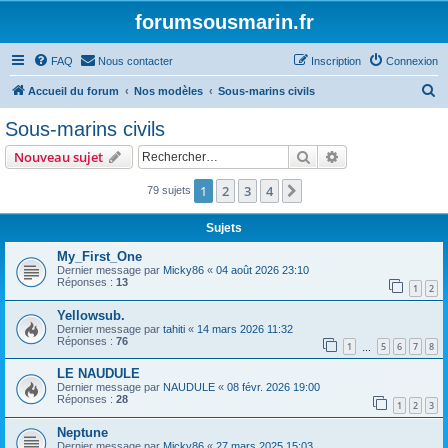
forumsousmarin.fr
FAQ
Nous contacter
Inscription
Connexion
R
Accueil du forum
Nos modèles
Sous-marins civils
e
Sous-marins civils
c
Rechercher
Recherche avanc
Nouveau sujet
h
e
1
2
3
4
Suivant
79 sujets
r
Sujets
c
My_First_One
h
Dernier message par
Micky86
«
04 août 2026 23:10
Réponses :
13
e
1
2
r
Yellowsub.
Dernier message par
tahiti
«
14 mars 2026 11:32
Réponses :
76
1
5
6
7
8
…
LE NAUDULE
Dernier message par
NAUDULE
«
08 févr. 2026 19:00
Réponses :
28
1
2
3
Neptune
Dernier message par
Micky86
«
27 mars 2025 15:03