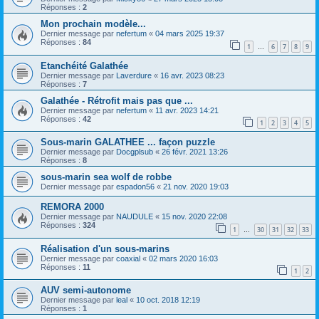
Réponses :
2
Mon prochain modèle...
Dernier message par
nefertum
«
04 mars 2025 19:37
Réponses :
84
1
6
7
8
9
…
Etanchéité Galathée
Dernier message par
Laverdure
«
16 avr. 2023 08:23
Réponses :
7
Galathée - Rétrofit mais pas que ...
Dernier message par
nefertum
«
11 avr. 2023 14:21
Réponses :
42
1
2
3
4
5
Sous-marin GALATHEE ... façon puzzle
Dernier message par
Docgplsub
«
26 févr. 2021 13:26
Réponses :
8
sous-marin sea wolf de robbe
Dernier message par
espadon56
«
21 nov. 2020 19:03
REMORA 2000
Dernier message par
NAUDULE
«
15 nov. 2020 22:08
Réponses :
324
1
30
31
32
33
…
Réalisation d'un sous-marins
Dernier message par
coaxial
«
02 mars 2020 16:03
Réponses :
11
1
2
AUV semi-autonome
Dernier message par
leal
«
10 oct. 2018 12:19
Réponses :
1