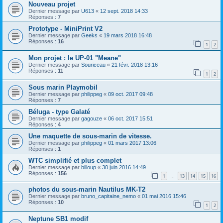
Nouveau projet
Dernier message par
U613
«
12 sept. 2018 14:33
Réponses :
7
Prototype - MiniPrint V2
Dernier message par
Geeks
«
19 mars 2018 16:48
Réponses :
16
1
2
Mon projet : le UP-01 "Meane"
Dernier message par
Souriceau
«
21 févr. 2018 13:16
Réponses :
11
1
2
Sous marin Playmobil
Dernier message par
philippeg
«
09 oct. 2017 09:48
Réponses :
7
Béluga - type Galaté
Dernier message par
gagouze
«
06 oct. 2017 15:51
Réponses :
4
Une maquette de sous-marin de vitesse.
Dernier message par
philippeg
«
01 mars 2017 13:06
Réponses :
1
WTC simplifié et plus complet
Dernier message par
billoup
«
30 juin 2016 14:49
Réponses :
156
1
13
14
15
16
…
photos du sous-marin Nautilus MK-T2
Dernier message par
bruno_capitaine_nemo
«
01 mai 2016 15:46
Réponses :
10
1
2
Neptune SB1 modif