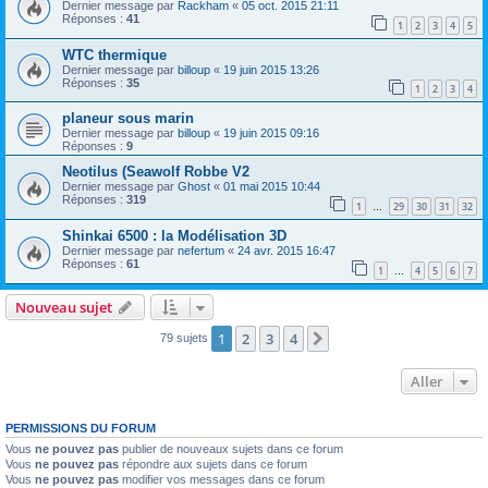
Dernier message par
Rackham
«
05 oct. 2015 21:11
Réponses :
41
1
2
3
4
5
WTC thermique
Dernier message par
billoup
«
19 juin 2015 13:26
Réponses :
35
1
2
3
4
planeur sous marin
Dernier message par
billoup
«
19 juin 2015 09:16
Réponses :
9
Neotilus (Seawolf Robbe V2
Dernier message par
Ghost
«
01 mai 2015 10:44
Réponses :
319
1
29
30
31
32
…
Shinkai 6500 : la Modélisation 3D
Dernier message par
nefertum
«
24 avr. 2015 16:47
Réponses :
61
1
4
5
6
7
…
Nouveau sujet
1
2
3
4
Suivant
79 sujets
Aller
PERMISSIONS DU FORUM
Vous
ne pouvez pas
publier de nouveaux sujets dans ce forum
Vous
ne pouvez pas
répondre aux sujets dans ce forum
Vous
ne pouvez pas
modifier vos messages dans ce forum