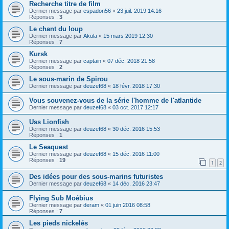
Recherche titre de film
Dernier message par
espadon56
«
23 juil. 2019 14:16
Réponses :
3
Le chant du loup
Dernier message par
Akula
«
15 mars 2019 12:30
Réponses :
7
Kursk
Dernier message par
captain
«
07 déc. 2018 21:58
Réponses :
2
Le sous-marin de Spirou
Dernier message par
deuzef68
«
18 févr. 2018 17:30
Vous souvenez-vous de la série l'homme de l'atlantide
Dernier message par
deuzef68
«
03 oct. 2017 12:17
Uss Lionfish
Dernier message par
deuzef68
«
30 déc. 2016 15:53
Réponses :
1
Le Seaquest
Dernier message par
deuzef68
«
15 déc. 2016 11:00
Réponses :
19
1
2
Des idées pour des sous-marins futuristes
Dernier message par
deuzef68
«
14 déc. 2016 23:47
Flying Sub Moébius
Dernier message par
deram
«
01 juin 2016 08:58
Réponses :
7
Les pieds nickelés