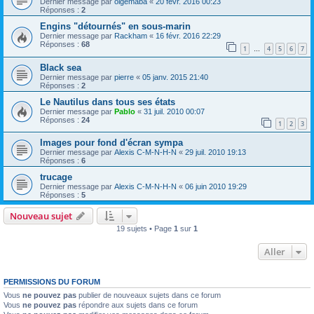
Dernier message par
olgemaba
«
20 févr. 2016 00:23
Réponses :
2
Engins "détournés" en sous-marin
Dernier message par
Rackham
«
16 févr. 2016 22:29
Réponses :
68
1
4
5
6
7
…
Black sea
Dernier message par
pierre
«
05 janv. 2015 21:40
Réponses :
2
Le Nautilus dans tous ses états
Dernier message par
Pablo
«
31 juil. 2010 00:07
Réponses :
24
1
2
3
Images pour fond d'écran sympa
Dernier message par
Alexis C-M-N-H-N
«
29 juil. 2010 19:13
Réponses :
6
trucage
Dernier message par
Alexis C-M-N-H-N
«
06 juin 2010 19:29
Réponses :
5
Nouveau sujet
19 sujets • Page
1
sur
1
Aller
PERMISSIONS DU FORUM
Vous
ne pouvez pas
publier de nouveaux sujets dans ce forum
Vous
ne pouvez pas
répondre aux sujets dans ce forum