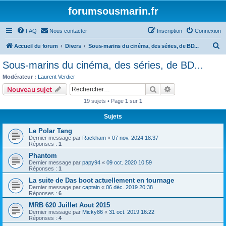
forumsousmarin.fr
FAQ
Nous contacter
Inscription
Connexion
R
Accueil du forum
Divers
Sous-marins du cinéma, des séries, de BD...
e
Sous-marins du cinéma, des séries, de BD...
c
Modérateur :
Laurent Verdier
h
Rechercher
Recherche avanc
Nouveau sujet
e
19 sujets • Page
1
sur
1
r
Sujets
c
Le Polar Tang
h
Dernier message par
Rackham
«
07 nov. 2024 18:37
e
Réponses :
1
r
Phantom
Dernier message par
papy94
«
09 oct. 2020 10:59
Réponses :
1
La suite de Das boot actuellement en tournage
Dernier message par
captain
«
06 déc. 2019 20:38
Réponses :
6
MRB 620 Juillet Aout 2015
Dernier message par
Micky86
«
31 oct. 2019 16:22
Réponses :
4