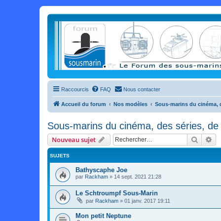
Raccourcis
FAQ
Nous contacter
Accueil du forum
Nos modèles
Sous-marins du cinéma, d
Sous-marins du cinéma, des séries, de 
Recher
Re
Nouveau sujet
SUJETS
Bathyscaphe Joe
par
Rackham
»
14 sept. 2021 21:28
Le Schtroumpf Sous-Marin
par
Rackham
»
01 janv. 2017 19:11
Mon petit Neptune