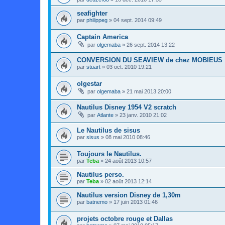
seafighter
par
philippeg
»
04 sept. 2014 09:49
Captain America
par
olgemaba
»
26 sept. 2014 13:22
CONVERSION DU SEAVIEW de chez MOBIEUS
par
stuart
»
03 oct. 2010 19:21
olgestar
par
olgemaba
»
21 mai 2013 20:00
Nautilus Disney 1954 V2 scratch
par
Atlante
»
23 janv. 2010 21:02
Le Nautilus de sisus
par
sisus
»
08 mai 2010 08:46
Toujours le Nautilus.
par
Teba
»
24 août 2013 10:57
Nautilus perso.
par
Teba
»
02 août 2013 12:14
Nautilus version Disney de 1,30m
par
batnemo
»
17 juin 2013 01:46
projets octobre rouge et Dallas