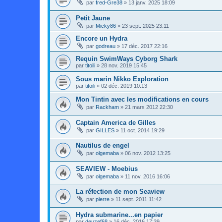
par
fred-Gre38
»
13 janv. 2025 18:09
Petit Jaune
par
Micky86
»
23 sept. 2025 23:11
Encore un Hydra
par
godreau
»
17 déc. 2017 22:16
Requin SwimWays Cyborg Shark
par
titoili
»
28 nov. 2019 15:45
Sous marin Nikko Exploration
par
titoili
»
02 déc. 2019 10:13
Mon Tintin avec les modifications en cours
par
Rackham
»
21 mars 2012 22:30
Captain America de Gilles
par
GILLES
»
11 oct. 2014 19:29
Nautilus de engel
par
olgemaba
»
06 nov. 2012 13:25
SEAVIEW - Moebius
par
olgemaba
»
11 nov. 2016 16:06
La réfection de mon Seaview
par
pierre
»
11 sept. 2011 11:42
Hydra submarine...en papier
par
deuzef68
»
16 déc. 2016 17:39