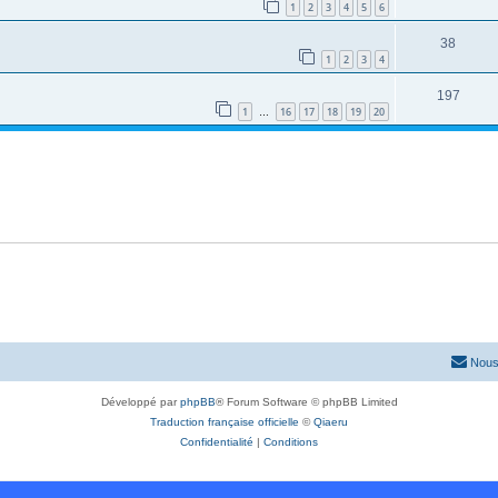
1
2
3
4
5
6
38
1
2
3
4
197
1
16
17
18
19
20
…
Nous
Développé par
phpBB
® Forum Software © phpBB Limited
Traduction française officielle
©
Qiaeru
Confidentialité
|
Conditions