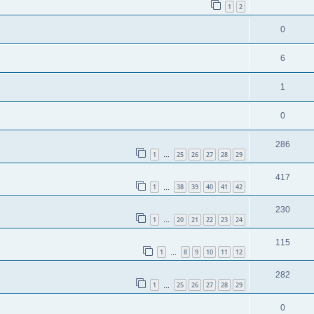
1
2
0
6
1
0
286
1
25
26
27
28
29
…
417
1
38
39
40
41
42
…
230
1
20
21
22
23
24
…
115
1
8
9
10
11
12
…
282
1
25
26
27
28
29
…
0