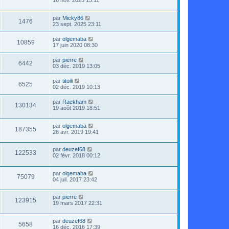
16 nov. 2025 15:11
par
Micky86
1476
23 sept. 2025 23:11
par
olgemaba
10859
17 juin 2020 08:30
par
pierre
6442
03 déc. 2019 13:05
par
titoili
6525
02 déc. 2019 10:13
par
Rackham
130134
19 août 2019 18:51
par
olgemaba
187355
28 avr. 2019 19:41
par
deuzef68
122533
02 févr. 2018 00:12
par
olgemaba
75079
04 juil. 2017 23:42
par
pierre
123915
19 mars 2017 22:31
par
deuzef68
5658
16 déc. 2016 17:39