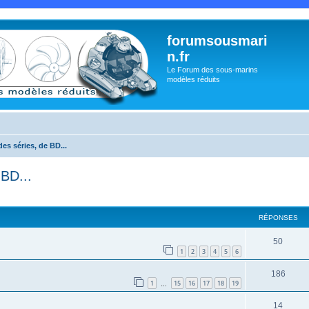
forumsousmari
n.fr
Le Forum des sous-marins
modèles réduits
es séries, de BD...
BD...
cher
cherche avancée
RÉPONSES
50
1
2
3
4
5
6
186
1
15
16
17
18
19
…
14