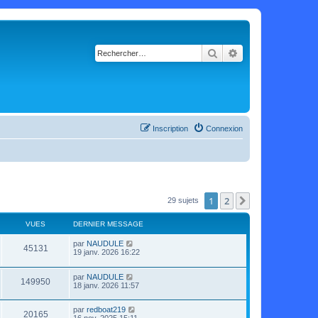
Rechercher
Recherche avancé
Inscription
Connexion
1
2
Suivant
29 sujets
VUES
DERNIER MESSAGE
par
NAUDULE
45131
19 janv. 2026 16:22
par
NAUDULE
149950
18 janv. 2026 11:57
par
redboat219
20165