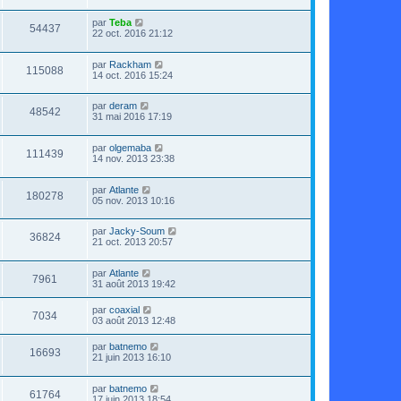
par
Teba
54437
22 oct. 2016 21:12
par
Rackham
115088
14 oct. 2016 15:24
par
deram
48542
31 mai 2016 17:19
par
olgemaba
111439
14 nov. 2013 23:38
par
Atlante
180278
05 nov. 2013 10:16
par
Jacky-Soum
36824
21 oct. 2013 20:57
par
Atlante
7961
31 août 2013 19:42
par
coaxial
7034
03 août 2013 12:48
par
batnemo
16693
21 juin 2013 16:10
par
batnemo
61764
17 juin 2013 18:54