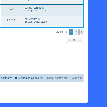
par
gema1831
39406
22 sept. 2012 11:32
par
Atlante
394121
19 août 2012 13:19
1
2
Suivant
29 sujets
Aller
 contacter
Supprimer les cookies
Fuseau horaire sur
UTC+02:00