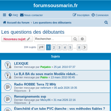
forumsousmarin.fr
FAQ
Nous contacter
Inscription
Connexion
R
Accueil du forum
Les questions des débutants
e
Les questions des débutants
c
Rechercher
Recherche avanc
Nouveau sujet
h
e
Page
1
sur
8
1
2
3
4
5
8
Suivant
184 sujets
…
r
Sujets
c
LEXIQUE
h
Dernier message par
Patjabix
«
25 juil. 2010 07:37
e
Le B,A BA du sous marin Modèle réduit...
r
Dernier message par
Pablo
«
13 mars 2010 00:45
Radio ROBBE Terra 72 MHz
Dernier message par
nefertum
«
05 août 2026 19:35
Réponses :
3
Renseignements svp
Dernier message par
Micky86
«
31 mai 2026 22:16
Réponses :
2
Étanchéité d’un tube PVC étanche : vos méthodes fiables ?