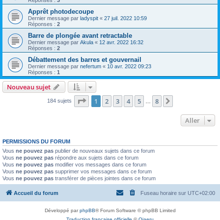
Apprêt photodecoupe
Dernier message par
ladyspit
«
27 juil. 2022 10:59
Réponses :
2
Barre de plongée avant retractable
Dernier message par
Akula
«
12 avr. 2022 16:32
Réponses :
2
Débattement des barres et gouvernail
Dernier message par
nefertum
«
10 avr. 2022 09:23
Réponses :
1
Nouveau sujet
Page
1
sur
8
1
2
3
4
5
8
Suivant
184 sujets
…
Aller
PERMISSIONS DU FORUM
Vous
ne pouvez pas
publier de nouveaux sujets dans ce forum
Vous
ne pouvez pas
répondre aux sujets dans ce forum
Vous
ne pouvez pas
modifier vos messages dans ce forum
Vous
ne pouvez pas
supprimer vos messages dans ce forum
Vous
ne pouvez pas
transférer de pièces jointes dans ce forum
Accueil du forum
Fuseau horaire sur
UTC+02:00
Développé par
phpBB
® Forum Software © phpBB Limited
Traduction française officielle
©
Qiaeru