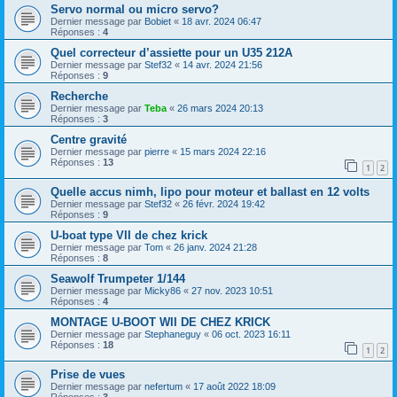
Servo normal ou micro servo?
Dernier message par
Bobiet
«
18 avr. 2024 06:47
Réponses :
4
Quel correcteur d’assiette pour un U35 212A
Dernier message par
Stef32
«
14 avr. 2024 21:56
Réponses :
9
Recherche
Dernier message par
Teba
«
26 mars 2024 20:13
Réponses :
3
Centre gravité
Dernier message par
pierre
«
15 mars 2024 22:16
Réponses :
13
1
2
Quelle accus nimh, lipo pour moteur et ballast en 12 volts
Dernier message par
Stef32
«
26 févr. 2024 19:42
Réponses :
9
U-boat type VII de chez krick
Dernier message par
Tom
«
26 janv. 2024 21:28
Réponses :
8
Seawolf Trumpeter 1/144
Dernier message par
Micky86
«
27 nov. 2023 10:51
Réponses :
4
MONTAGE U-BOOT WII DE CHEZ KRICK
Dernier message par
Stephaneguy
«
06 oct. 2023 16:11
Réponses :
18
1
2
Prise de vues
Dernier message par
nefertum
«
17 août 2022 18:09
Réponses :
3