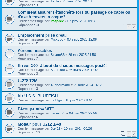
Dernier message par
Akula
«
25 févr. 2026 20:48
Réponses :
3
Comment assurer l'étanchéité lors du passage de cable ou
d'axe à travers la coque?
Dernier message par
Patjabix
«
07 janv. 2026 09:36
Réponses :
11
1
2
Emplacement prise d’eau
Dernier message par
Micky86
«
08 sept. 2025 12:08
Réponses :
2
Aériens hissables
Dernier message par
Sinago86
«
26 mai 2025 21:50
Réponses :
7
Erreur 500, à bout de chaque messages posté!
Dernier message par
Asterix68
«
26 mars 2025 17:54
Réponses :
3
U-278 T2M
Dernier message par
ALenormand
«
29 août 2024 14:53
Réponses :
3
Kit U.S.S. BLUEFISH
Dernier message par
rodolgo
«
18 juin 2024 08:51
Découpe tube WTC
Dernier message par
hades_75
«
04 mai 2024 22:59
Réponses :
6
Moteur pour U212 1/48
Dernier message par
Stef32
«
20 avr. 2024 08:26
Réponses :
13
1
2