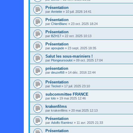
Présentation
par
Anriette
»
10 juil. 2026 14:41
Présentation
par
ChienBlanc
»
23 oct. 2025 18:24
Présentation
par
BZH17
»
22 oct. 2025 10:13
Présentation
par
apoujade
»
23 sept. 2025 18:35
Salut les sous-mariniers !
par
Plongeursoulot
»
09 oct. 2025 17:04
présentation
par
deuzef68
»
14 déc. 2016 22:44
Présentation
par
Teckel
»
17 juil. 2025 23:10
subcommittee FRANCE
par
lolo
»
19 mai 2025 12:46
krakenfilms
par
krakenfilms
»
20 mai 2025 12:13
Présentation
par
Adolfo Ramirez
»
11 avr. 2025 21:33
Présentation