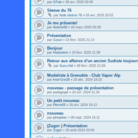
par
GFab
»
28 avr. 2025 09:45
Steeve du 76
par
Nole steeve 76
»
03 avr. 2025 20:52
Je me présente!
par
Asterix68
»
26 mars 2025 00:38
Présentation
par
Gouxi
»
22 févr. 2025 21:13
Bonjour
par
Hedonism
»
19 févr. 2025 11:38
Retour aux affaires d'un ancien Sudiste toujours..
par
Suzu-Kid
»
09 févr. 2025 21:59
Modeliste à Grenoble - Club Vapor Alp
par
fred-Gre38
»
26 déc. 2024 18:20
nouveau - passage de présentation
par
padagogie
»
23 oct. 2024 11:34
Un petit nouveau
par
Pierre55
»
26 oct. 2024 19:12
nouveau
par
johnpeter
»
08 sept. 2024 15:11
(Zugor ) Présentation
par
Zugor
»
26 août 2024 20:06