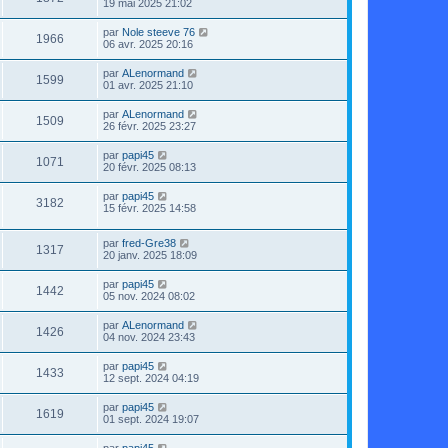
19 mai 2025 21:02
par
Nole steeve 76
1966
06 avr. 2025 20:16
par
ALenormand
1599
01 avr. 2025 21:10
par
ALenormand
1509
26 févr. 2025 23:27
par
papi45
1071
20 févr. 2025 08:13
par
papi45
3182
15 févr. 2025 14:58
par
fred-Gre38
1317
20 janv. 2025 18:09
par
papi45
1442
05 nov. 2024 08:02
par
ALenormand
1426
04 nov. 2024 23:43
par
papi45
1433
12 sept. 2024 04:19
par
papi45
1619
01 sept. 2024 19:07
par
papi45