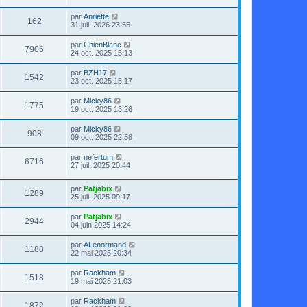
par
Anriette
162
31 juil. 2026 23:55
par
ChienBlanc
7906
24 oct. 2025 15:13
par
BZH17
1542
23 oct. 2025 15:17
par
Micky86
1775
19 oct. 2025 13:26
par
Micky86
908
09 oct. 2025 22:58
par
nefertum
6716
27 juil. 2025 20:44
par
Patjabix
1289
25 juil. 2025 09:17
par
Patjabix
2944
04 juin 2025 14:24
par
ALenormand
1188
22 mai 2025 20:34
par
Rackham
1518
19 mai 2025 21:03
par
Rackham
1872