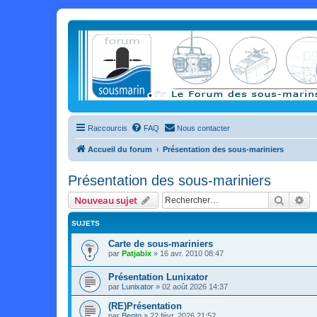
Raccourcis
FAQ
Nous contacter
Accueil du forum
Présentation des sous-mariniers
Présentation des sous-mariniers
Recher
Re
Nouveau sujet
SUJETS
Carte de sous-mariniers
par
Patjabix
»
16 avr. 2010 08:47
Présentation Lunixator
par
Lunixator
»
02 août 2026 14:37
(RE)Présentation
par
Bento
»
22 févr. 2026 21:52