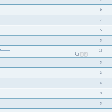
9
7
5
3
.......
15
1
2
3
3
4
3
3