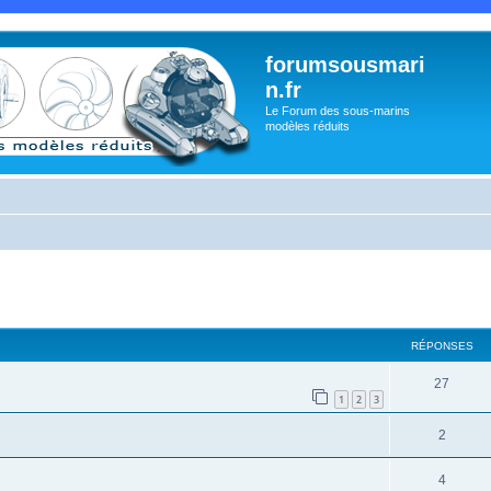
forumsousmari
n.fr
Le Forum des sous-marins
modèles réduits
cher
cherche avancée
RÉPONSES
27
1
2
3
2
4