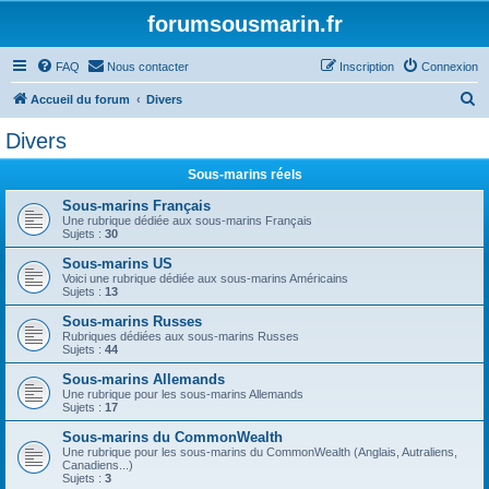
forumsousmarin.fr
FAQ
Nous contacter
Inscription
Connexion
R
Accueil du forum
Divers
e
Divers
c
Sous-marins réels
h
e
Sous-marins Français
Une rubrique dédiée aux sous-marins Français
r
Sujets :
30
c
Sous-marins US
Voici une rubrique dédiée aux sous-marins Américains
h
Sujets :
13
e
Sous-marins Russes
r
Rubriques dédiées aux sous-marins Russes
Sujets :
44
Sous-marins Allemands
Une rubrique pour les sous-marins Allemands
Sujets :
17
Sous-marins du CommonWealth
Une rubrique pour les sous-marins du CommonWealth (Anglais, Autraliens,
Canadiens...)
Sujets :
3