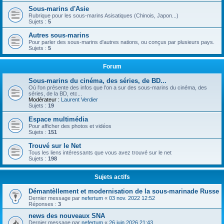
Sous-marins d'Asie
Rubrique pour les sous-marins Asisatiques (Chinois, Japon...)
Sujets :
5
Autres sous-marins
Pour parler des sous-marins d'autres nations, ou conçus par plusieurs pays.
Sujets :
5
Forum
Sous-marins du cinéma, des séries, de BD...
Où l'on présente des infos que l'on a sur des sous-marins du cinéma, des
séries, de la BD, etc...
Modérateur :
Laurent Verdier
Sujets :
19
Espace multimédia
Pour afficher des photos et vidéos
Sujets :
151
Trouvé sur le Net
Tous les liens intéressants que vous avez trouvé sur le net
Sujets :
198
Sujets actifs
Démantèllement et modernisation de la sous-marinade Russe
Dernier message par
nefertum
«
03 nov. 2022 12:52
Réponses :
3
news des nouveaux SNA
Dernier message par
nefertum
«
26 juin 2026 21:43