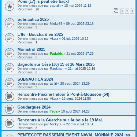
Pons (17) is peut être back!
Dernier message par
captain
«
10 mai 2026 11:12
Réponses :
28
1
2
3
Subnautica 2025
Dernier message par
Micky86
«
09 oct. 2025 23:18
Réponses :
3
L’Ile - Bouchard en 2025
Dernier message par
Akula
«
01 juil. 2025 10:12
Réponses :
1
Monistrol 2025
Dernier message par
Patjabix
«
21 mai 2025 17:23
Réponses :
5
Bagnols sur Cèze (30) 15 et 16 Mars 2025
Dernier message par
Rackham
«
21 mai 2025 12:16
Réponses :
6
SUBNAUTICA 2024
Dernier message par
tahiti
«
20 sept. 2024 13:29
Réponses :
3
Rencontre Piscine Indoor à Pont-à-Mousson (54)
Dernier message par
Akula
«
16 sept. 2024 11:50
Goudargues 2024
Dernier message par
Teba
«
10 août 2024 14:27
Rencontre à la Guerche sur Aubois le 19 Mai.
Dernier message par
Micky86
«
22 mai 2024 10:51
Réponses :
8
PENTECOTE RASSEMBLEMENT NAVAL MONNAIE 2024 les