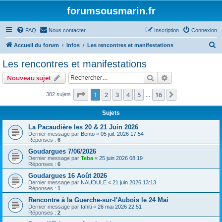
forumsousmarin.fr
FAQ
Nous contacter
Inscription
Connexion
R
Accueil du forum
Infos
Les rencontres et manifestations
e
Les rencontres et manifestations
c
Rechercher
Recherche avanc
Nouveau sujet
h
e
Page
1
sur
16
1
2
3
4
5
16
Suivant
382 sujets
…
r
Sujets
c
La Pacaudière les 20 & 21 Juin 2026
h
Dernier message par
Bento
«
05 juil. 2026 17:54
Réponses :
6
e
Goudargues 7/06/2026
r
Dernier message par
Teba
«
25 juin 2026 08:19
Réponses :
6
Goudargues 16 Août 2026
Dernier message par
NAUDULE
«
21 juin 2026 13:13
Réponses :
1
Rencontre à la Guerche-sur-l'Aubois le 24 Mai
Dernier message par
tahiti
«
26 mai 2026 22:51
Réponses :
2