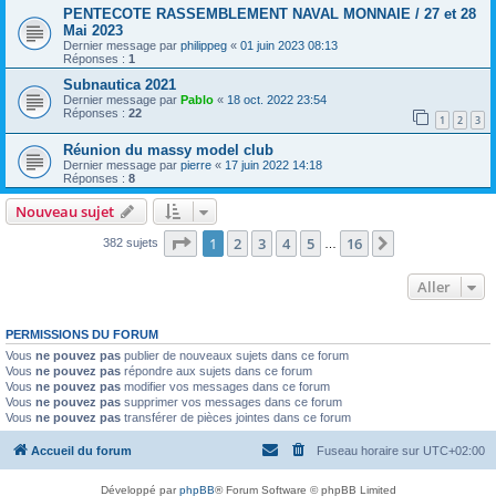
PENTECOTE RASSEMBLEMENT NAVAL MONNAIE / 27 et 28
Mai 2023
Dernier message par
philippeg
«
01 juin 2023 08:13
Réponses :
1
Subnautica 2021
Dernier message par
Pablo
«
18 oct. 2022 23:54
Réponses :
22
1
2
3
Réunion du massy model club
Dernier message par
pierre
«
17 juin 2022 14:18
Réponses :
8
Nouveau sujet
Page
1
sur
16
1
2
3
4
5
16
Suivant
382 sujets
…
Aller
PERMISSIONS DU FORUM
Vous
ne pouvez pas
publier de nouveaux sujets dans ce forum
Vous
ne pouvez pas
répondre aux sujets dans ce forum
Vous
ne pouvez pas
modifier vos messages dans ce forum
Vous
ne pouvez pas
supprimer vos messages dans ce forum
Vous
ne pouvez pas
transférer de pièces jointes dans ce forum
Accueil du forum
Fuseau horaire sur
UTC+02:00
Développé par
phpBB
® Forum Software © phpBB Limited