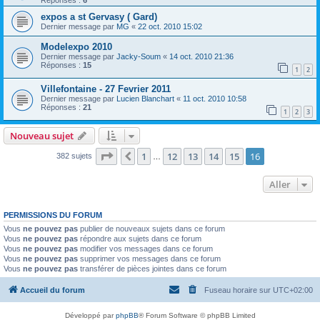
Réponses :
6
expos a st Gervasy ( Gard)
Dernier message par
MG
«
22 oct. 2010 15:02
Modelexpo 2010
Dernier message par
Jacky-Soum
«
14 oct. 2010 21:36
Réponses :
15
1
2
Villefontaine - 27 Fevrier 2011
Dernier message par
Lucien Blanchart
«
11 oct. 2010 10:58
Réponses :
21
1
2
3
Nouveau sujet
Page
16
sur
16
1
12
13
14
15
16
Précédent
382 sujets
…
Aller
PERMISSIONS DU FORUM
Vous
ne pouvez pas
publier de nouveaux sujets dans ce forum
Vous
ne pouvez pas
répondre aux sujets dans ce forum
Vous
ne pouvez pas
modifier vos messages dans ce forum
Vous
ne pouvez pas
supprimer vos messages dans ce forum
Vous
ne pouvez pas
transférer de pièces jointes dans ce forum
Accueil du forum
Fuseau horaire sur
UTC+02:00
Développé par
phpBB
® Forum Software © phpBB Limited