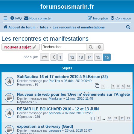
forumsousmarin.fr
FAQ
Nous contacter
Inscription
Connexion
R
Accueil du forum
Infos
Les rencontres et manifestations
e
Les rencontres et manifestations
c
Rechercher
Recherche avanc
Nouveau sujet
h
e
Page
16
sur
16
1
12
13
14
15
16
Précédent
382 sujets
…
r
Sujets
c
SubNautica 16 et 17 octobre 2010 à St-Brieuc (22)
h
Dernier message par
PasTrix
«
05 déc. 2010 00:49
Réponses :
95
e
1
7
8
9
10
…
r
Nouveau site web pour les 'Dive In' événements sur l'Anglete
Dernier message par
Mankster
«
11 nov. 2010 11:48
Réponses :
5
RESMR ILE BOUCHARD 2010 - 12 et 13 JUIN
Dernier message par
perceval
«
07 nov. 2010 22:29
Réponses :
229
1
20
21
22
23
…
exposition a st Gervasy (Gard)
Dernier message par
gagouze
«
28 oct. 2010 15:07