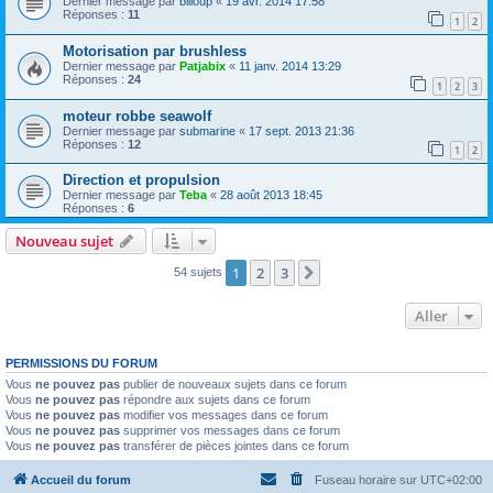
Dernier message par
billoup
«
19 avr. 2014 17:58
Réponses :
11
1
2
Motorisation par brushless
Dernier message par
Patjabix
«
11 janv. 2014 13:29
Réponses :
24
1
2
3
moteur robbe seawolf
Dernier message par
submarine
«
17 sept. 2013 21:36
Réponses :
12
1
2
Direction et propulsion
Dernier message par
Teba
«
28 août 2013 18:45
Réponses :
6
Nouveau sujet
1
2
3
Suivant
54 sujets
Aller
PERMISSIONS DU FORUM
Vous
ne pouvez pas
publier de nouveaux sujets dans ce forum
Vous
ne pouvez pas
répondre aux sujets dans ce forum
Vous
ne pouvez pas
modifier vos messages dans ce forum
Vous
ne pouvez pas
supprimer vos messages dans ce forum
Vous
ne pouvez pas
transférer de pièces jointes dans ce forum
Accueil du forum
Fuseau horaire sur
UTC+02:00