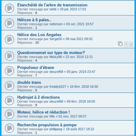
Etanchéité de l'arbre de transmission
Dernier message par
tahiti
«
29 juil. 2023 17:01
Réponses :
8
Hélices à 6 pales..
Dernier message par
nefertum
«
03 oct. 2021 19:57
Réponses :
1
Hélice des Los Angeles
Dernier message par
Serge50
«
08 mai 2021 09:02
Réponses :
10
1
2
Questionnemet sur type de moteur?
Dernier message par
Micky86
«
22 oct. 2019 12:21
Réponses :
4
Propulseur d'étrave
Dernier message par
deuzef68
«
05 janv. 2019 23:47
Réponses :
7
double trans
Dernier message par
freddy6227
«
16 févr. 2018 16:50
Réponses :
5
Hydrojet à 2 directions
Dernier message par
deuzef68
«
09 févr. 2018 18:00
Réponses :
9
Moteur, hélice et réduction !
Dernier message par
Wis
«
01 nov. 2017 09:57
Recherche propulsion à pompe
Dernier message par
philippeg
«
18 août 2017 18:22
Réponses :
1