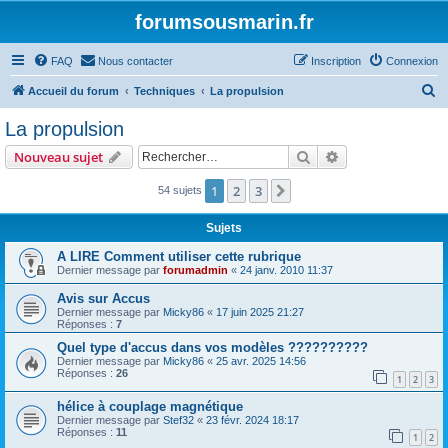
forumsousmarin.fr
FAQ
Nous contacter
Inscription
Connexion
R
Accueil du forum
Techniques
La propulsion
e
La propulsion
c
Rechercher
Recherche avanc
Nouveau sujet
h
e
1
2
3
Suivant
54 sujets
r
Sujets
c
A LIRE Comment utiliser cette rubrique
h
Dernier message par
forumadmin
«
24 janv. 2010 11:37
e
Avis sur Accus
r
Dernier message par
Micky86
«
17 juin 2025 21:27
Réponses :
7
Quel type d'accus dans vos modèles ??????????
Dernier message par
Micky86
«
25 avr. 2025 14:56
Réponses :
26
1
2
3
hélice à couplage magnétique
Dernier message par
Stef32
«
23 févr. 2024 18:17
Réponses :
11
1
2