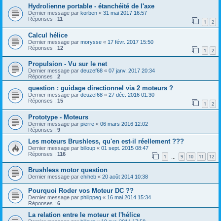
Hydrolienne portable - étanchéité de l'axe
Dernier message par
korben
«
31 mai 2017 16:57
Réponses :
11
1
2
Calcul hélice
Dernier message par
morysse
«
17 févr. 2017 15:50
Réponses :
12
1
2
Propulsion - Vu sur le net
Dernier message par
deuzef68
«
07 janv. 2017 20:34
Réponses :
2
question : guidage directionnel via 2 moteurs ?
Dernier message par
deuzef68
«
27 déc. 2016 01:30
Réponses :
15
1
2
Prototype - Moteurs
Dernier message par
pierre
«
06 mars 2016 12:02
Réponses :
9
Les moteurs Brushless, qu'en est-il réellement ???
Dernier message par
billoup
«
01 sept. 2015 08:47
Réponses :
116
1
9
10
11
12
…
Brushless motor question
Dernier message par
chiheb
«
20 août 2014 10:38
Pourquoi Roder vos Moteur DC ??
Dernier message par
philippeg
«
16 mai 2014 15:34
Réponses :
6
La relation entre le moteur et l'hélice