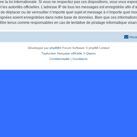
re la loi internationale. Si vous ne respectez pas ces dispositions, vous vous expo
 et les autorités officielles. L’adresse IP de tous les messages est enregistrée afin 
r, de déplacer ou de verrouiller n’importe quel sujet et message à n’importe quel mo
ignées soient enregistrées dans notre base de données. Bien que ces informations n
 être tenus comme responsables en cas de tentative de piratage informatique visa
Nous
Développé par
phpBB
® Forum Software © phpBB Limited
Traduction française officielle
©
Qiaeru
Confidentialité
|
Conditions