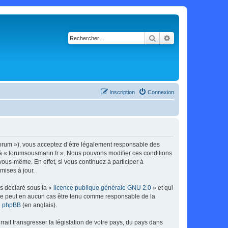
Rechercher
Recherche avancé
Inscription
Connexion
/forum »), vous acceptez d’être légalement responsable des
r à « forumsousmarin.fr ». Nous pouvons modifier ces conditions
ous-même. En effet, si vous continuez à participer à
mises à jour.
ns déclaré sous la «
licence publique générale GNU 2.0
» et qui
ed ne peut en aucun cas être tenu comme responsable de la
de phpBB
(en anglais).
ait transgresser la législation de votre pays, du pays dans