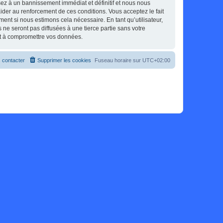
sez à un bannissement immédiat et définitif et nous nous
d’aider au renforcement de ces conditions. Vous acceptez le fait
ment si nous estimons cela nécessaire. En tant qu’utilisateur,
e seront pas diffusées à une tierce partie sans votre
nt à compromettre vos données.
 contacter
Supprimer les cookies
Fuseau horaire sur
UTC+02:00