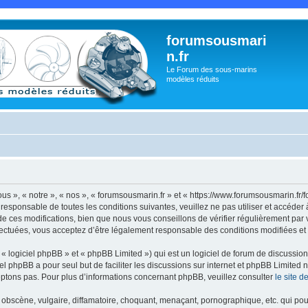
forumsousmari
n.fr
Le Forum des sous-marins
modèles réduits
us », « notre », « nos », « forumsousmarin.fr » et « https://www.forumsousmarin.fr
responsable de toutes les conditions suivantes, veuillez ne pas utiliser et accéde
 ces modifications, bien que nous vous conseillons de vérifier régulièrement par v
fectuées, vous acceptez d’être légalement responsable des conditions modifiées et 
 logiciel phpBB » et « phpBB Limited ») qui est un logiciel de forum de discussio
iel phpBB a pour seul but de faciliter les discussions sur internet et phpBB Limit
ptons pas. Pour plus d’informations concernant phpBB, veuillez consulter
le site 
obscène, vulgaire, diffamatoire, choquant, menaçant, pornographique, etc. qui pourr