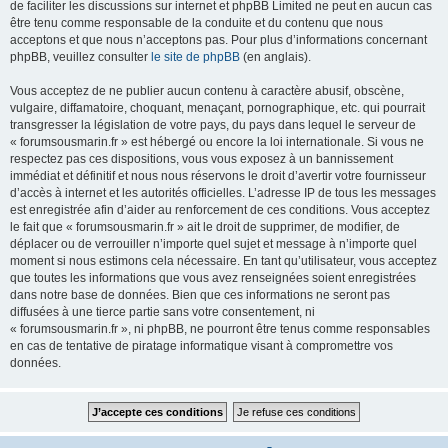
de faciliter les discussions sur internet et phpBB Limited ne peut en aucun cas
être tenu comme responsable de la conduite et du contenu que nous
acceptons et que nous n’acceptons pas. Pour plus d’informations concernant
phpBB, veuillez consulter
le site de phpBB
(en anglais).
Vous acceptez de ne publier aucun contenu à caractère abusif, obscène,
vulgaire, diffamatoire, choquant, menaçant, pornographique, etc. qui pourrait
transgresser la législation de votre pays, du pays dans lequel le serveur de
« forumsousmarin.fr » est hébergé ou encore la loi internationale. Si vous ne
respectez pas ces dispositions, vous vous exposez à un bannissement
immédiat et définitif et nous nous réservons le droit d’avertir votre fournisseur
d’accès à internet et les autorités officielles. L’adresse IP de tous les messages
est enregistrée afin d’aider au renforcement de ces conditions. Vous acceptez
le fait que « forumsousmarin.fr » ait le droit de supprimer, de modifier, de
déplacer ou de verrouiller n’importe quel sujet et message à n’importe quel
moment si nous estimons cela nécessaire. En tant qu’utilisateur, vous acceptez
que toutes les informations que vous avez renseignées soient enregistrées
dans notre base de données. Bien que ces informations ne seront pas
diffusées à une tierce partie sans votre consentement, ni
« forumsousmarin.fr », ni phpBB, ne pourront être tenus comme responsables
en cas de tentative de piratage informatique visant à compromettre vos
données.