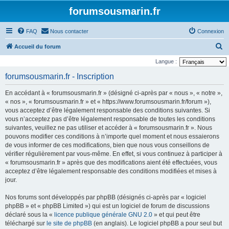
forumsousmarin.fr
FAQ
Nous contacter
Connexion
R
Accueil du forum
e
Langue :
c
forumsousmarin.fr - Inscription
h
En accédant à « forumsousmarin.fr » (désigné ci-après par « nous », « notre »,
e
« nos », « forumsousmarin.fr » et « https://www.forumsousmarin.fr/forum »),
r
vous acceptez d’être légalement responsable des conditions suivantes. Si
vous n’acceptez pas d’être légalement responsable de toutes les conditions
c
suivantes, veuillez ne pas utiliser et accéder à « forumsousmarin.fr ». Nous
h
pouvons modifier ces conditions à n’importe quel moment et nous essaierons
e
de vous informer de ces modifications, bien que nous vous conseillons de
vérifier régulièrement par vous-même. En effet, si vous continuez à participer à
r
« forumsousmarin.fr » après que des modifications aient été effectuées, vous
acceptez d’être légalement responsable des conditions modifiées et mises à
jour.
Nos forums sont développés par phpBB (désignés ci-après par « logiciel
phpBB » et « phpBB Limited ») qui est un logiciel de forum de discussions
déclaré sous la «
licence publique générale GNU 2.0
» et qui peut être
téléchargé sur
le site de phpBB
(en anglais). Le logiciel phpBB a pour seul but