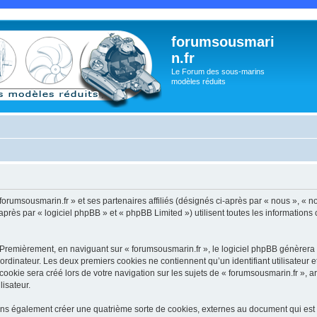
forumsousmari
n.fr
Le Forum des sous-marins
modèles réduits
forumsousmarin.fr » et ses partenaires affiliés (désignés ci-après par « nous », « no
rès par « logiciel phpBB » et « phpBB Limited ») utilisent toutes les informations co
 Premièrement, en naviguant sur « forumsousmarin.fr », le logiciel phpBB génèrera u
ordinateur. Les deux premiers cookies ne contiennent qu’un identifiant utilisateur 
okie sera créé lors de votre navigation sur les sujets de « forumsousmarin.fr », arc
lisateur.
ons également créer une quatrième sorte de cookies, externes au document qui est 