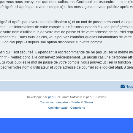
que vous nous envoyez et que nous collectons. Ceci peut correspondre — mais n’es
 (désignée ci-après par « votre compte ») et les messages que vous publiez après vo
igné ci-après par « votre nom d’utilisateur ») et un mot de passe personnel vous p
elle. Les informations de votre compte sur « forumsousmarin.fr » sont protégées pa
 votre nom d’utilisateur, de votre mot de passe et de votre adresse de courriel requ
ousmarin.fr ». Dans tous les cas, vous pouvez contrôler quelles informations de vo
du logiciel phpBB depuis une option disponible sur votre compte.
afin qu’il soit sécurisé. Cependant, il est recommandé de ne pas utiliser le même mot
.fr », veillez donc à le conservez précieusement. En aucun cas une personne affil
Si vous oubliez le mot de passe de votre compte, vous pouvez utiliser la fonction
pécifier votre nom d’utilisateur et votre adresse de courriel et le logiciel phpBB 
Nous
Développé par
phpBB
® Forum Software © phpBB Limited
Traduction française officielle
©
Qiaeru
Confidentialité
|
Conditions