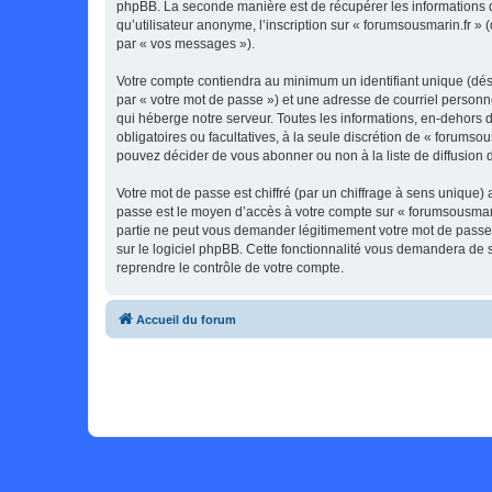
phpBB. La seconde manière est de récupérer les informations 
qu’utilisateur anonyme, l’inscription sur « forumsousmarin.fr »
par « vos messages »).
Votre compte contiendra au minimum un identifiant unique (dés
par « votre mot de passe ») et une adresse de courriel personn
qui héberge notre serveur. Toutes les informations, en-dehors de
obligatoires ou facultatives, à la seule discrétion de « forums
pouvez décider de vous abonner ou non à la liste de diffusion 
Votre mot de passe est chiffré (par un chiffrage à sens unique) 
passe est le moyen d’accès à votre compte sur « forumsousmarin
partie ne peut vous demander légitimement votre mot de passe. 
sur le logiciel phpBB. Cette fonctionnalité vous demandera de s
reprendre le contrôle de votre compte.
Accueil du forum