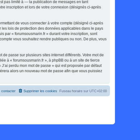
t pas limité à — la publication de messages en tant
tre inscription et lors de votre connexion (désignés ci-après
ermettant de vous connecter à votre compte (désigné ci-après
r les lois de protection des données applicables dans le pays
is par « forumsousmarin.fr » durant votre inscription, sont
tre compte vous souhaitez rendre publiques ou non. De plus, vous
 de passe sur plusieurs sites internet différents. Votre mot de
iée à « forumsousmarin.fr », à phpBB ou à un site de tierce
 « J’ai perdu mon mot de passe » qui est proposée par défaut
générera alors un nouveau mot de passe afin que vous puissiez
 contacter
Supprimer les cookies
Fuseau horaire sur
UTC+02:00