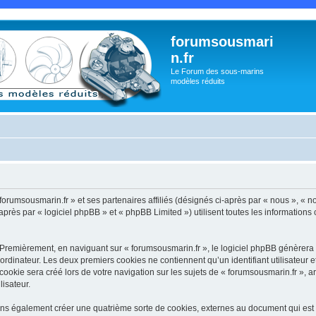
forumsousmari
n.fr
Le Forum des sous-marins
modèles réduits
forumsousmarin.fr » et ses partenaires affiliés (désignés ci-après par « nous », « no
rès par « logiciel phpBB » et « phpBB Limited ») utilisent toutes les informations co
 Premièrement, en naviguant sur « forumsousmarin.fr », le logiciel phpBB génèrera u
ordinateur. Les deux premiers cookies ne contiennent qu’un identifiant utilisateur 
okie sera créé lors de votre navigation sur les sujets de « forumsousmarin.fr », arc
lisateur.
ons également créer une quatrième sorte de cookies, externes au document qui est 