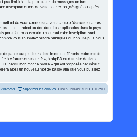
t pas limité à — la publication de messages en tant
tre inscription et lors de votre connexion (désignés ci-après
ermettant de vous connecter à votre compte (désigné ci-après
r les lois de protection des données applicables dans le pays
is par « forumsousmarin.fr » durant votre inscription, sont
tre compte vous souhaitez rendre publiques ou non. De plus, vous
 de passe sur plusieurs sites internet différents. Votre mot de
iée à « forumsousmarin.fr », à phpBB ou à un site de tierce
 « J’ai perdu mon mot de passe » qui est proposée par défaut
générera alors un nouveau mot de passe afin que vous puissiez
 contacter
Supprimer les cookies
Fuseau horaire sur
UTC+02:00