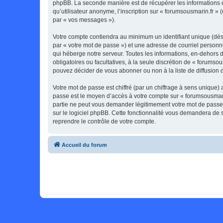
phpBB. La seconde manière est de récupérer les informations 
qu’utilisateur anonyme, l’inscription sur « forumsousmarin.fr »
par « vos messages »).
Votre compte contiendra au minimum un identifiant unique (dés
par « votre mot de passe ») et une adresse de courriel personn
qui héberge notre serveur. Toutes les informations, en-dehors de
obligatoires ou facultatives, à la seule discrétion de « forums
pouvez décider de vous abonner ou non à la liste de diffusion 
Votre mot de passe est chiffré (par un chiffrage à sens unique) 
passe est le moyen d’accès à votre compte sur « forumsousmarin
partie ne peut vous demander légitimement votre mot de passe. 
sur le logiciel phpBB. Cette fonctionnalité vous demandera de s
reprendre le contrôle de votre compte.
Accueil du forum