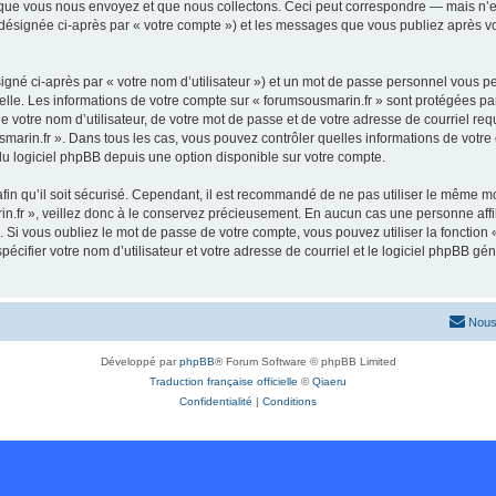
que vous nous envoyez et que nous collectons. Ceci peut correspondre — mais n’es
 (désignée ci-après par « votre compte ») et les messages que vous publiez après vo
igné ci-après par « votre nom d’utilisateur ») et un mot de passe personnel vous p
elle. Les informations de votre compte sur « forumsousmarin.fr » sont protégées pa
 votre nom d’utilisateur, de votre mot de passe et de votre adresse de courriel requ
ousmarin.fr ». Dans tous les cas, vous pouvez contrôler quelles informations de vo
du logiciel phpBB depuis une option disponible sur votre compte.
afin qu’il soit sécurisé. Cependant, il est recommandé de ne pas utiliser le même mot
.fr », veillez donc à le conservez précieusement. En aucun cas une personne affil
Si vous oubliez le mot de passe de votre compte, vous pouvez utiliser la fonction
pécifier votre nom d’utilisateur et votre adresse de courriel et le logiciel phpBB 
Nous
Développé par
phpBB
® Forum Software © phpBB Limited
Traduction française officielle
©
Qiaeru
Confidentialité
|
Conditions