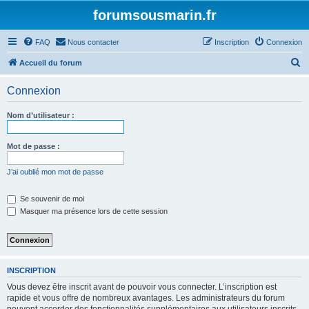
forumsousmarin.fr
FAQ
Nous contacter
Inscription
Connexion
R
Accueil du forum
e
Connexion
c
h
Nom d’utilisateur :
e
r
Mot de passe :
c
J’ai oublié mon mot de passe
h
e
Se souvenir de moi
Masquer ma présence lors de cette session
r
INSCRIPTION
Vous devez être inscrit avant de pouvoir vous connecter. L’inscription est
rapide et vous offre de nombreux avantages. Les administrateurs du forum
peuvent accorder des fonctionnalités supplémentaires aux utilisateurs inscrits.