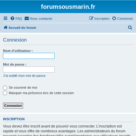
forumsousmarin.fr
FAQ
Nous contacter
Inscription
Connexion
R
Accueil du forum
e
Connexion
c
h
Nom d’utilisateur :
e
r
Mot de passe :
c
J’ai oublié mon mot de passe
h
e
Se souvenir de moi
Masquer ma présence lors de cette session
r
INSCRIPTION
Vous devez être inscrit avant de pouvoir vous connecter. L’inscription est
rapide et vous offre de nombreux avantages. Les administrateurs du forum
peuvent accorder des fonctionnalités supplémentaires aux utilisateurs inscrits.