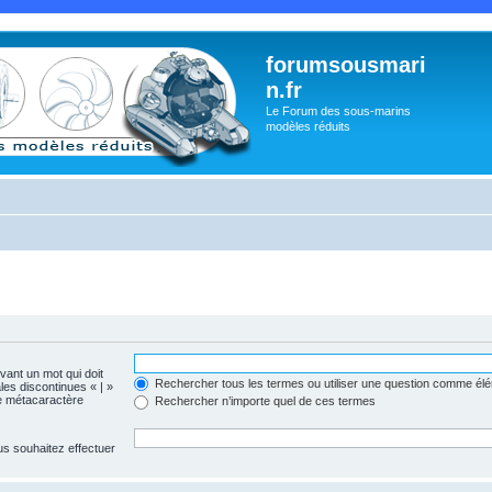
forumsousmari
n.fr
Le Forum des sous-marins
modèles réduits
evant un mot qui doit
Rechercher tous les termes ou utiliser une question comme él
les discontinues « | »
me métacaractère
Rechercher n’importe quel de ces termes
us souhaitez effectuer