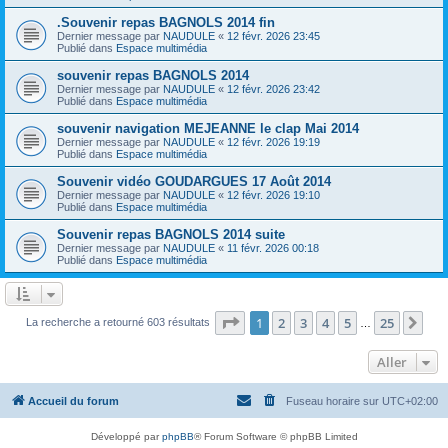
.Souvenir repas BAGNOLS 2014 fin
Dernier message par
NAUDULE
«
12 févr. 2026 23:45
Publié dans
Espace multimédia
souvenir repas BAGNOLS 2014
Dernier message par
NAUDULE
«
12 févr. 2026 23:42
Publié dans
Espace multimédia
souvenir navigation MEJEANNE le clap Mai 2014
Dernier message par
NAUDULE
«
12 févr. 2026 19:19
Publié dans
Espace multimédia
Souvenir vidéo GOUDARGUES 17 Août 2014
Dernier message par
NAUDULE
«
12 févr. 2026 19:10
Publié dans
Espace multimédia
Souvenir repas BAGNOLS 2014 suite
Dernier message par
NAUDULE
«
11 févr. 2026 00:18
Publié dans
Espace multimédia
Page
1
sur
25
1
2
3
4
5
25
Sui
La recherche a retourné 603 résultats
…
Aller
Accueil du forum
Fuseau horaire sur
UTC+02:00
Développé par
phpBB
® Forum Software © phpBB Limited