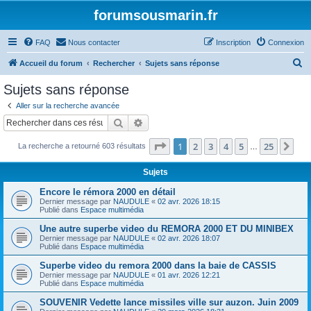
forumsousmarin.fr
FAQ
Nous contacter
Inscription
Connexion
R
Accueil du forum
Rechercher
Sujets sans réponse
e
Sujets sans réponse
c
Aller sur la recherche avancée
h
Rechercher
Recherche avancée
e
Page
1
sur
25
1
2
3
4
5
25
Sui
La recherche a retourné 603 résultats
r
…
c
Sujets
h
Encore le rémora 2000 en détail
e
Dernier message par
NAUDULE
«
02 avr. 2026 18:15
Publié dans
Espace multimédia
r
Une autre superbe video du REMORA 2000 ET DU MINIBEX
Dernier message par
NAUDULE
«
02 avr. 2026 18:07
Publié dans
Espace multimédia
Superbe video du remora 2000 dans la baie de CASSIS
Dernier message par
NAUDULE
«
01 avr. 2026 12:21
Publié dans
Espace multimédia
SOUVENIR Vedette lance missiles ville sur auzon. Juin 2009