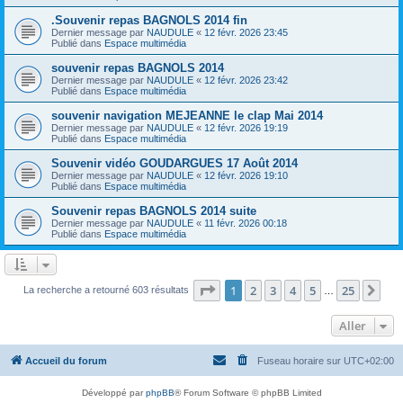
.Souvenir repas BAGNOLS 2014 fin
Dernier message par
NAUDULE
«
12 févr. 2026 23:45
Publié dans
Espace multimédia
souvenir repas BAGNOLS 2014
Dernier message par
NAUDULE
«
12 févr. 2026 23:42
Publié dans
Espace multimédia
souvenir navigation MEJEANNE le clap Mai 2014
Dernier message par
NAUDULE
«
12 févr. 2026 19:19
Publié dans
Espace multimédia
Souvenir vidéo GOUDARGUES 17 Août 2014
Dernier message par
NAUDULE
«
12 févr. 2026 19:10
Publié dans
Espace multimédia
Souvenir repas BAGNOLS 2014 suite
Dernier message par
NAUDULE
«
11 févr. 2026 00:18
Publié dans
Espace multimédia
Page
1
sur
25
1
2
3
4
5
25
Sui
La recherche a retourné 603 résultats
…
Aller
Accueil du forum
Fuseau horaire sur
UTC+02:00
Développé par
phpBB
® Forum Software © phpBB Limited