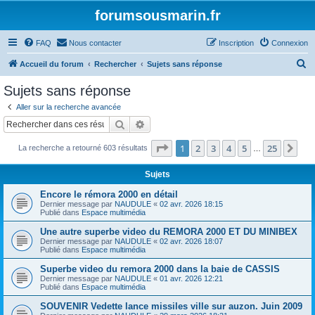
forumsousmarin.fr
FAQ
Nous contacter
Inscription
Connexion
R
Accueil du forum
Rechercher
Sujets sans réponse
e
Sujets sans réponse
c
Aller sur la recherche avancée
h
Rechercher
Recherche avancée
e
Page
1
sur
25
1
2
3
4
5
25
Sui
La recherche a retourné 603 résultats
r
…
c
Sujets
h
Encore le rémora 2000 en détail
e
Dernier message par
NAUDULE
«
02 avr. 2026 18:15
Publié dans
Espace multimédia
r
Une autre superbe video du REMORA 2000 ET DU MINIBEX
Dernier message par
NAUDULE
«
02 avr. 2026 18:07
Publié dans
Espace multimédia
Superbe video du remora 2000 dans la baie de CASSIS
Dernier message par
NAUDULE
«
01 avr. 2026 12:21
Publié dans
Espace multimédia
SOUVENIR Vedette lance missiles ville sur auzon. Juin 2009