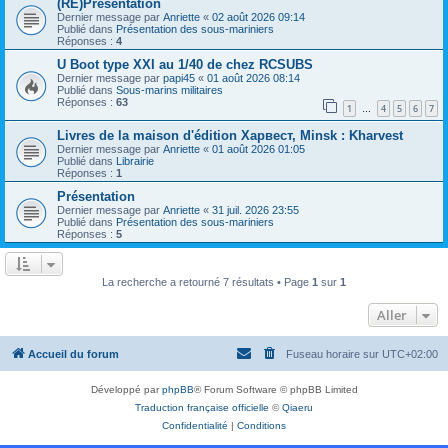
(RE)Présentation
Dernier message par
Anriette
«
02 août 2026 09:14
Publié dans
Présentation des sous-mariniers
Réponses :
4
U Boot type XXI au 1/40 de chez RCSUBS
Dernier message par
papi45
«
01 août 2026 08:14
Publié dans
Sous-marins militaires
Réponses :
63
1
4
5
6
7
…
Livres de la maison d'édition Харвест, Minsk : Kharvest
Dernier message par
Anriette
«
01 août 2026 01:05
Publié dans
Librairie
Réponses :
1
Présentation
Dernier message par
Anriette
«
31 juil. 2026 23:55
Publié dans
Présentation des sous-mariniers
Réponses :
5
La recherche a retourné 7 résultats • Page
1
sur
1
Aller
Accueil du forum
Fuseau horaire sur
UTC+02:00
Développé par
phpBB
® Forum Software © phpBB Limited
Traduction française officielle
©
Qiaeru
Confidentialité
|
Conditions