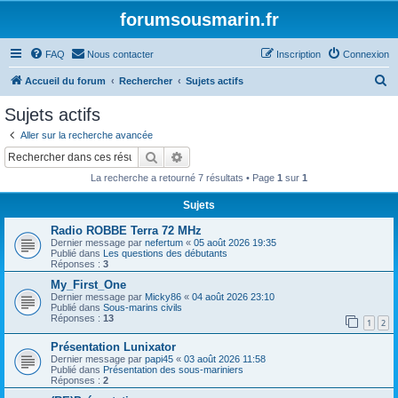
forumsousmarin.fr
FAQ
Nous contacter
Inscription
Connexion
R
Accueil du forum
Rechercher
Sujets actifs
e
Sujets actifs
c
Aller sur la recherche avancée
h
Rechercher
Recherche avancée
e
La recherche a retourné 7 résultats • Page
1
sur
1
r
Sujets
c
Radio ROBBE Terra 72 MHz
h
Dernier message par
nefertum
«
05 août 2026 19:35
e
Publié dans
Les questions des débutants
Réponses :
3
r
My_First_One
Dernier message par
Micky86
«
04 août 2026 23:10
Publié dans
Sous-marins civils
Réponses :
13
1
2
Présentation Lunixator
Dernier message par
papi45
«
03 août 2026 11:58
Publié dans
Présentation des sous-mariniers
Réponses :
2