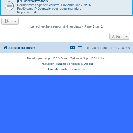
(RE)Présentation
Dernier message par
Anriette
«
02 août 2026 09:14
Publié dans
Présentation des sous-mariniers
Réponses :
4
La recherche a retourné 4 résultats • Page
1
sur
1
Aller
Accueil du forum
Fuseau horaire sur
UTC+02:00
Développé par
phpBB
® Forum Software © phpBB Limited
Traduction française officielle
©
Qiaeru
Confidentialité
|
Conditions