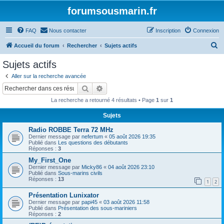
forumsousmarin.fr
FAQ
Nous contacter
Inscription
Connexion
R
Accueil du forum
Rechercher
Sujets actifs
e
Sujets actifs
c
Aller sur la recherche avancée
h
Rechercher
Recherche avancée
e
La recherche a retourné 4 résultats • Page
1
sur
1
r
Sujets
c
Radio ROBBE Terra 72 MHz
h
Dernier message par
nefertum
«
05 août 2026 19:35
e
Publié dans
Les questions des débutants
Réponses :
3
r
My_First_One
Dernier message par
Micky86
«
04 août 2026 23:10
Publié dans
Sous-marins civils
Réponses :
13
1
2
Présentation Lunixator
Dernier message par
papi45
«
03 août 2026 11:58
Publié dans
Présentation des sous-mariniers
Réponses :
2