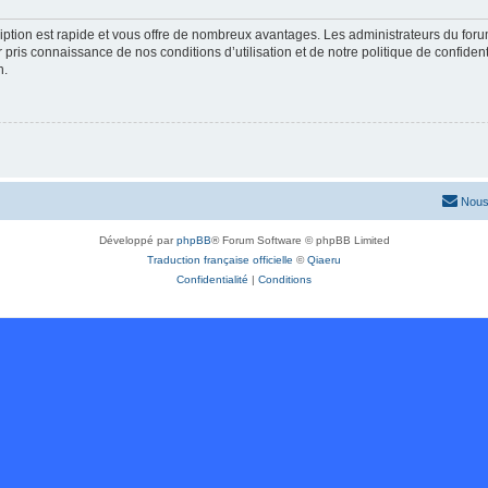
cription est rapide et vous offre de nombreux avantages. Les administrateurs du fo
ir pris connaissance de nos conditions d’utilisation et de notre politique de confide
n.
Nous
Développé par
phpBB
® Forum Software © phpBB Limited
Traduction française officielle
©
Qiaeru
Confidentialité
|
Conditions