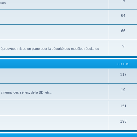
74
ques
64
66
9
et éprouvées mises en place pour la sécurité des modèles réduits de
SUJETS
117
19
cinéma, des séries, de la BD, etc...
151
198