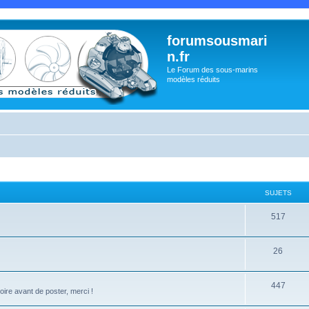
forumsousmari
n.fr
Le Forum des sous-marins
modèles réduits
SUJETS
517
26
447
oire avant de poster, merci !