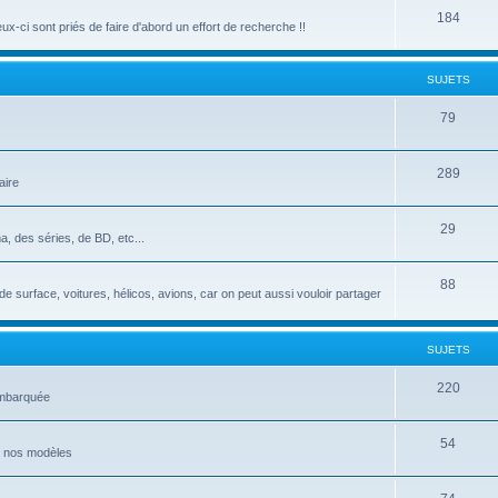
184
-ci sont priés de faire d'abord un effort de recherche !!
SUJETS
79
289
aire
29
, des séries, de BD, etc...
88
de surface, voitures, hélicos, avions, car on peut aussi vouloir partager
SUJETS
220
 embarquée
54
de nos modèles