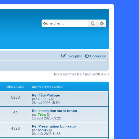
Rechercher
Recherche avancé
Inscription
Connexion
Nous sommes le 07 août 2026 05:07
MESSAGES
DERNIER MESSAGE
Re: Fête Philippe
6238
C
par
GILLES
o
26 mai 2026 15:50
n
s
Re: inscription sur le forum
63
u
C
par
Teba
l
o
15 août 2025 09:22
t
n
e
s
Re: Présentation Lunixator
4393
r
u
C
par
papi45
l
l
o
03 août 2026 11:58
e
t
n