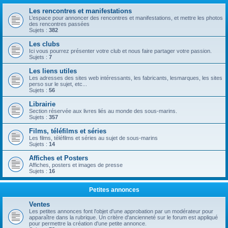
Les rencontres et manifestations
L’espace pour annoncer des rencontres et manifestations, et mettre les photos
des rencontres passées
Sujets :
382
Les clubs
Ici vous pourrez présenter votre club et nous faire partager votre passion.
Sujets :
7
Les liens utiles
Les adresses des sites web intéressants, les fabricants, lesmarques, les sites
perso sur le sujet, etc...
Sujets :
56
Librairie
Section réservée aux livres liés au monde des sous-marins.
Sujets :
357
Films, téléfilms et séries
Les films, téléfilms et séries au sujet de sous-marins
Sujets :
14
Affiches et Posters
Affiches, posters et images de presse
Sujets :
16
Petites annonces
Ventes
Les petites annonces font l'objet d'une approbation par un modérateur pour
apparaître dans la rubrique. Un critère d'ancienneté sur le forum est appliqué
pour permettre la création d'une petite annonce.