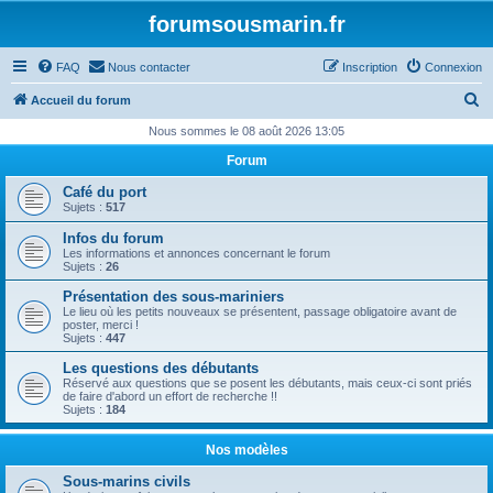
forumsousmarin.fr
FAQ
Nous contacter
Inscription
Connexion
R
Accueil du forum
e
Nous sommes le 08 août 2026 13:05
c
Forum
h
Café du port
e
Sujets :
517
r
Infos du forum
Les informations et annonces concernant le forum
c
Sujets :
26
h
Présentation des sous-mariniers
e
Le lieu où les petits nouveaux se présentent, passage obligatoire avant de
poster, merci !
r
Sujets :
447
Les questions des débutants
Réservé aux questions que se posent les débutants, mais ceux-ci sont priés
de faire d'abord un effort de recherche !!
Sujets :
184
Nos modèles
Sous-marins civils