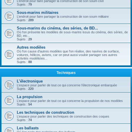
L’endroit pour faire partager la construction de son soum civil
Sujets :
79
Sous-marins militaires
L’endroit pour faire partager la construction de son soum militaire
Sujets :
289
Sous-marins du cinéma, des séries, de BD...
Où l'on présente les modèles de sous-marins issus du cinéma, des séries, de
BD, etc...
Sujets :
29
Autres modèles
Où l'on cause d'autres modèles que l'on réalise, des navires de surface,
voitures, hélicos, avions, car on peut aussi vouloir partager ses autres
activités modélistes...
Sujets :
88
Techniques
L’électronique
L’espace pour parler de tout ce qui concerne l’électronique embarquée
Sujets :
220
La propulsion
L’espace pour parler de tout ce qui concerne la propulsion de nos modèles
Sujets :
54
Les techniques de construction
L’espace pour parler des techniques de construction des coques
Sujets :
74
Les ballasts