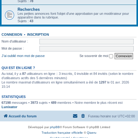
Sujets :
78
Recherches
Les petites annonces font l'objet d'une approbation par un modérateur pour
apparaître dans la rubrique.
Sujets :
43
CONNEXION
•
INSCRIPTION
Nom d’utilisateur :
Mot de passe :
J’ai oublié mon mot de passe
Se souvenir de moi
QUI EST EN LIGNE ?
Au total, il y a
87
utilisateurs en ligne :: 3 inscrits, 0 invisible et 84 invités (selon le nombre
d’utilisateurs actifs des 5 dernières minutes)
Le nombre maximal d’utilisateurs en ligne simultanément a été de
1297
le 01 avr. 2026
15:14
STATISTIQUES
67198
messages •
3973
sujets •
489
membres • Notre membre le plus récent est
Lunixator
Accueil du forum
Fuseau horaire sur
UTC+02:00
Développé par
phpBB
® Forum Software © phpBB Limited
Traduction française officielle
©
Qiaeru