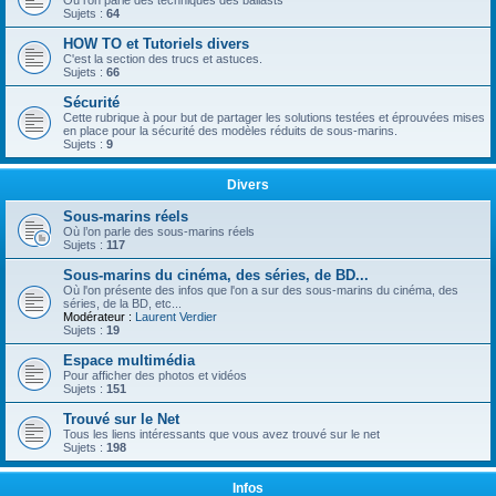
Où l’on parle des techniques des ballasts
Sujets :
64
HOW TO et Tutoriels divers
C'est la section des trucs et astuces.
Sujets :
66
Sécurité
Cette rubrique à pour but de partager les solutions testées et éprouvées mises
en place pour la sécurité des modèles réduits de sous-marins.
Sujets :
9
Divers
Sous-marins réels
Où l’on parle des sous-marins réels
Sujets :
117
Sous-marins du cinéma, des séries, de BD...
Où l'on présente des infos que l'on a sur des sous-marins du cinéma, des
séries, de la BD, etc...
Modérateur :
Laurent Verdier
Sujets :
19
Espace multimédia
Pour afficher des photos et vidéos
Sujets :
151
Trouvé sur le Net
Tous les liens intéressants que vous avez trouvé sur le net
Sujets :
198
Infos