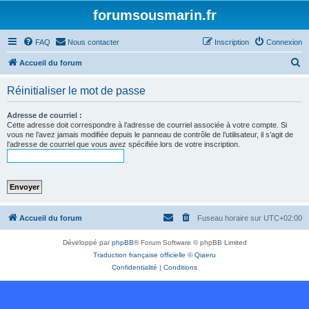
forumsousmarin.fr
FAQ
Nous contacter
Inscription
Connexion
R
Accueil du forum
e
Réinitialiser le mot de passe
c
h
Adresse de courriel :
Cette adresse doit correspondre à l’adresse de courriel associée à votre compte. Si
e
vous ne l’avez jamais modifiée depuis le panneau de contrôle de l’utilisateur, il s’agit de
l’adresse de courriel que vous avez spécifiée lors de votre inscription.
r
c
h
e
r
Accueil du forum
Fuseau horaire sur
UTC+02:00
Développé par
phpBB
® Forum Software © phpBB Limited
Traduction française officielle
©
Qiaeru
Confidentialité
|
Conditions