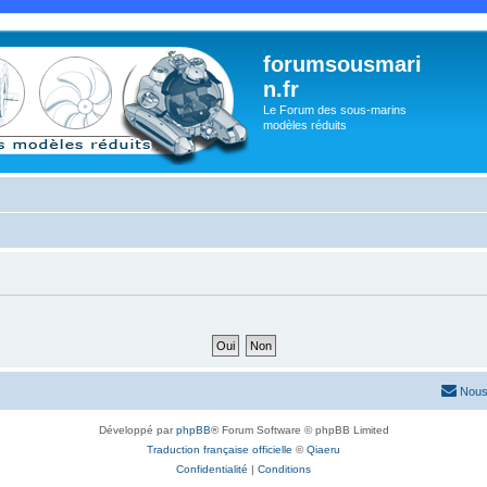
forumsousmari
n.fr
Le Forum des sous-marins
modèles réduits
Nous
Développé par
phpBB
® Forum Software © phpBB Limited
Traduction française officielle
©
Qiaeru
Confidentialité
|
Conditions