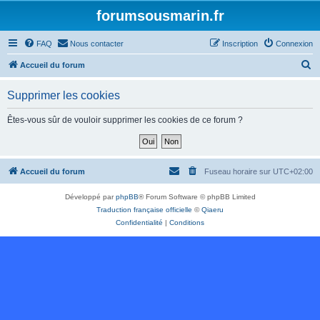
forumsousmarin.fr
FAQ
Nous contacter
Inscription
Connexion
R
Accueil du forum
e
Supprimer les cookies
c
h
Êtes-vous sûr de vouloir supprimer les cookies de ce forum ?
e
r
c
Accueil du forum
Fuseau horaire sur
UTC+02:00
h
Développé par
phpBB
® Forum Software © phpBB Limited
e
Traduction française officielle
©
Qiaeru
r
Confidentialité
|
Conditions