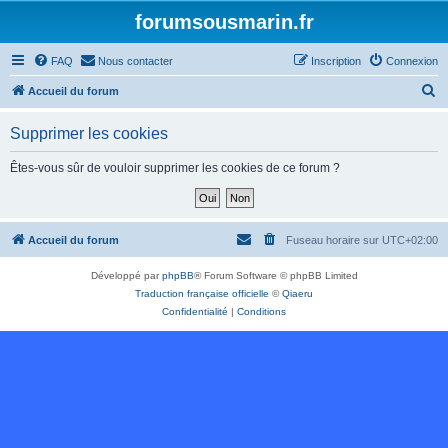
forumsousmarin.fr
FAQ
Nous contacter
Inscription
Connexion
R
Accueil du forum
e
Supprimer les cookies
c
h
Êtes-vous sûr de vouloir supprimer les cookies de ce forum ?
e
r
c
Accueil du forum
Fuseau horaire sur
UTC+02:00
h
Développé par
phpBB
® Forum Software © phpBB Limited
e
Traduction française officielle
©
Qiaeru
r
Confidentialité
|
Conditions