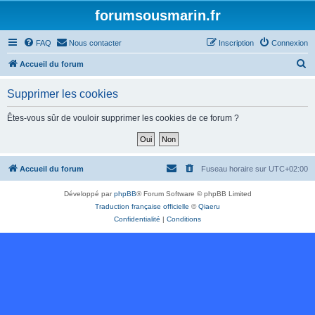
forumsousmarin.fr
FAQ
Nous contacter
Inscription
Connexion
R
Accueil du forum
e
Supprimer les cookies
c
h
Êtes-vous sûr de vouloir supprimer les cookies de ce forum ?
e
r
c
Accueil du forum
Fuseau horaire sur
UTC+02:00
h
Développé par
phpBB
® Forum Software © phpBB Limited
e
Traduction française officielle
©
Qiaeru
r
Confidentialité
|
Conditions