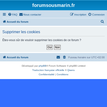
forumsousmarin.fr
FAQ
Nous contacter
Inscription
Connexion
R
Accueil du forum
e
Supprimer les cookies
c
h
Êtes-vous sûr de vouloir supprimer les cookies de ce forum ?
e
r
c
Accueil du forum
Fuseau horaire sur
UTC+02:00
h
Développé par
phpBB
® Forum Software © phpBB Limited
e
Traduction française officielle
©
Qiaeru
r
Confidentialité
|
Conditions