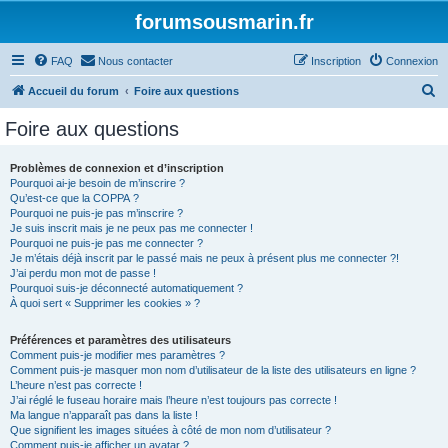
forumsousmarin.fr
FAQ
Nous contacter
Inscription
Connexion
R
Accueil du forum
Foire aux questions
e
Foire aux questions
c
h
Problèmes de connexion et d’inscription
Pourquoi ai-je besoin de m’inscrire ?
e
Qu’est-ce que la COPPA ?
r
Pourquoi ne puis-je pas m’inscrire ?
Je suis inscrit mais je ne peux pas me connecter !
c
Pourquoi ne puis-je pas me connecter ?
Je m’étais déjà inscrit par le passé mais ne peux à présent plus me connecter ?!
h
J’ai perdu mon mot de passe !
e
Pourquoi suis-je déconnecté automatiquement ?
À quoi sert « Supprimer les cookies » ?
r
Préférences et paramètres des utilisateurs
Comment puis-je modifier mes paramètres ?
Comment puis-je masquer mon nom d’utilisateur de la liste des utilisateurs en ligne ?
L’heure n’est pas correcte !
J’ai réglé le fuseau horaire mais l’heure n’est toujours pas correcte !
Ma langue n’apparaît pas dans la liste !
Que signifient les images situées à côté de mon nom d’utilisateur ?
Comment puis-je afficher un avatar ?