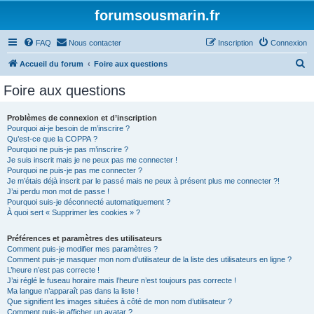
forumsousmarin.fr
FAQ
Nous contacter
Inscription
Connexion
R
Accueil du forum
Foire aux questions
e
Foire aux questions
c
h
Problèmes de connexion et d’inscription
Pourquoi ai-je besoin de m’inscrire ?
e
Qu’est-ce que la COPPA ?
r
Pourquoi ne puis-je pas m’inscrire ?
Je suis inscrit mais je ne peux pas me connecter !
c
Pourquoi ne puis-je pas me connecter ?
Je m’étais déjà inscrit par le passé mais ne peux à présent plus me connecter ?!
h
J’ai perdu mon mot de passe !
e
Pourquoi suis-je déconnecté automatiquement ?
À quoi sert « Supprimer les cookies » ?
r
Préférences et paramètres des utilisateurs
Comment puis-je modifier mes paramètres ?
Comment puis-je masquer mon nom d’utilisateur de la liste des utilisateurs en ligne ?
L’heure n’est pas correcte !
J’ai réglé le fuseau horaire mais l’heure n’est toujours pas correcte !
Ma langue n’apparaît pas dans la liste !
Que signifient les images situées à côté de mon nom d’utilisateur ?
Comment puis-je afficher un avatar ?