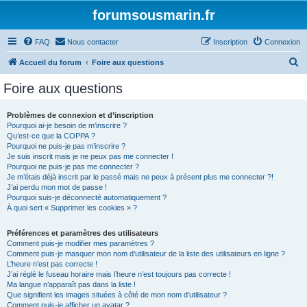
forumsousmarin.fr
FAQ
Nous contacter
Inscription
Connexion
R
Accueil du forum
Foire aux questions
e
Foire aux questions
c
h
Problèmes de connexion et d’inscription
Pourquoi ai-je besoin de m’inscrire ?
e
Qu’est-ce que la COPPA ?
r
Pourquoi ne puis-je pas m’inscrire ?
Je suis inscrit mais je ne peux pas me connecter !
c
Pourquoi ne puis-je pas me connecter ?
Je m’étais déjà inscrit par le passé mais ne peux à présent plus me connecter ?!
h
J’ai perdu mon mot de passe !
e
Pourquoi suis-je déconnecté automatiquement ?
À quoi sert « Supprimer les cookies » ?
r
Préférences et paramètres des utilisateurs
Comment puis-je modifier mes paramètres ?
Comment puis-je masquer mon nom d’utilisateur de la liste des utilisateurs en ligne ?
L’heure n’est pas correcte !
J’ai réglé le fuseau horaire mais l’heure n’est toujours pas correcte !
Ma langue n’apparaît pas dans la liste !
Que signifient les images situées à côté de mon nom d’utilisateur ?
Comment puis-je afficher un avatar ?