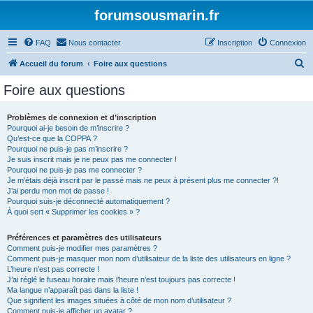
forumsousmarin.fr
FAQ
Nous contacter
Inscription
Connexion
R
Accueil du forum
Foire aux questions
e
Foire aux questions
c
h
Problèmes de connexion et d’inscription
Pourquoi ai-je besoin de m’inscrire ?
e
Qu’est-ce que la COPPA ?
r
Pourquoi ne puis-je pas m’inscrire ?
Je suis inscrit mais je ne peux pas me connecter !
c
Pourquoi ne puis-je pas me connecter ?
Je m’étais déjà inscrit par le passé mais ne peux à présent plus me connecter ?!
h
J’ai perdu mon mot de passe !
e
Pourquoi suis-je déconnecté automatiquement ?
À quoi sert « Supprimer les cookies » ?
r
Préférences et paramètres des utilisateurs
Comment puis-je modifier mes paramètres ?
Comment puis-je masquer mon nom d’utilisateur de la liste des utilisateurs en ligne ?
L’heure n’est pas correcte !
J’ai réglé le fuseau horaire mais l’heure n’est toujours pas correcte !
Ma langue n’apparaît pas dans la liste !
Que signifient les images situées à côté de mon nom d’utilisateur ?
Comment puis-je afficher un avatar ?