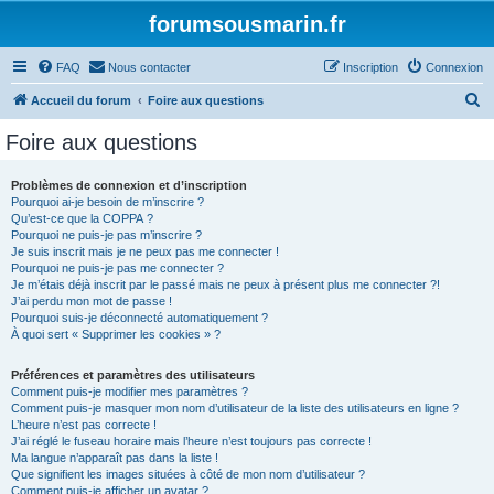
forumsousmarin.fr
FAQ
Nous contacter
Inscription
Connexion
R
Accueil du forum
Foire aux questions
e
Foire aux questions
c
h
Problèmes de connexion et d’inscription
Pourquoi ai-je besoin de m’inscrire ?
e
Qu’est-ce que la COPPA ?
r
Pourquoi ne puis-je pas m’inscrire ?
Je suis inscrit mais je ne peux pas me connecter !
c
Pourquoi ne puis-je pas me connecter ?
Je m’étais déjà inscrit par le passé mais ne peux à présent plus me connecter ?!
h
J’ai perdu mon mot de passe !
e
Pourquoi suis-je déconnecté automatiquement ?
À quoi sert « Supprimer les cookies » ?
r
Préférences et paramètres des utilisateurs
Comment puis-je modifier mes paramètres ?
Comment puis-je masquer mon nom d’utilisateur de la liste des utilisateurs en ligne ?
L’heure n’est pas correcte !
J’ai réglé le fuseau horaire mais l’heure n’est toujours pas correcte !
Ma langue n’apparaît pas dans la liste !
Que signifient les images situées à côté de mon nom d’utilisateur ?
Comment puis-je afficher un avatar ?