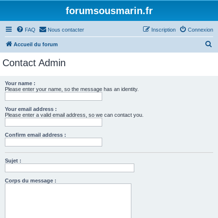
forumsousmarin.fr
FAQ
Nous contacter
Inscription
Connexion
R
Accueil du forum
e
Contact Admin
c
h
Your name :
Please enter your name, so the message has an identity.
e
r
Your email address :
c
Please enter a valid email address, so we can contact you.
h
Confirm email address :
e
r
Sujet :
Corps du message :