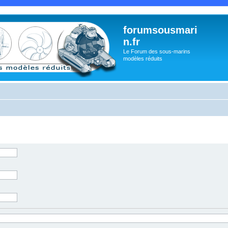
forumsousmari
n.fr
Le Forum des sous-marins
modèles réduits