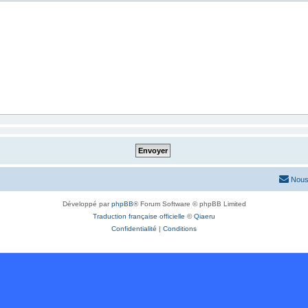
Nous
Développé par
phpBB
® Forum Software © phpBB Limited
Traduction française officielle
©
Qiaeru
Confidentialité
|
Conditions