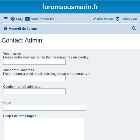
forumsousmarin.fr
FAQ
Nous contacter
Inscription
Connexion
R
Accueil du forum
e
Contact Admin
c
h
Your name :
Please enter your name, so the message has an identity.
e
r
Your email address :
c
Please enter a valid email address, so we can contact you.
h
Confirm email address :
e
r
Sujet :
Corps du message :